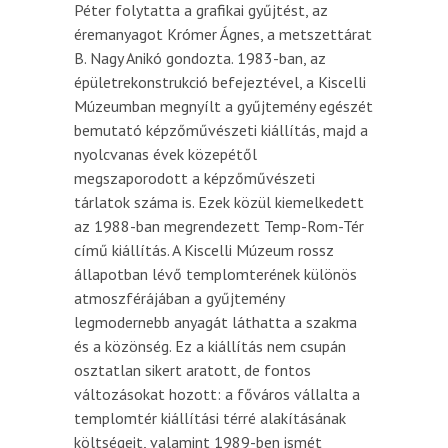
Péter folytatta a grafikai gyűjtést, az
éremanyagot Krómer Ágnes, a metszettárat
B. Nagy Anikó gondozta. 1983-ban, az
épületrekonstrukció befejeztével, a Kiscelli
Múzeumban megnyílt a gyűjtemény egészét
bemutató képzőművészeti kiállítás, majd a
nyolcvanas évek közepétől
megszaporodott a képzőművészeti
tárlatok száma is. Ezek közül kiemelkedett
az 1988-ban megrendezett Temp-Rom-Tér
című kiállítás. A Kiscelli Múzeum rossz
állapotban lévő templomterének különös
atmoszférájában a gyűjtemény
legmodernebb anyagát láthatta a szakma
és a közönség. Ez a kiállítás nem csupán
osztatlan sikert aratott, de fontos
változásokat hozott: a főváros vállalta a
templomtér kiállítási térré alakításának
költségeit, valamint 1989-ben ismét