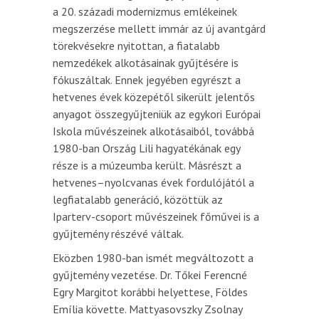
a 20. századi modernizmus emlékeinek
megszerzése mellett immár az új avantgárd
törekvésekre nyitottan, a fiatalabb
nemzedékek alkotásainak gyűjtésére is
fókuszáltak. Ennek jegyében egyrészt a
hetvenes évek közepétől sikerült jelentős
anyagot összegyűjteniük az egykori Európai
Iskola művészeinek alkotásaiból, továbbá
1980-ban Ország Lili hagyatékának egy
része is a múzeumba került. Másrészt a
hetvenes–nyolcvanas évek fordulójától a
legfiatalabb generáció, közöttük az
Iparterv-csoport művészeinek főművei is a
gyűjtemény részévé váltak.
Eközben 1980-ban ismét megváltozott a
gyűjtemény vezetése. Dr. Tőkei Ferencné
Egry Margitot korábbi helyettese, Földes
Emília követte. Mattyasovszky Zsolnay