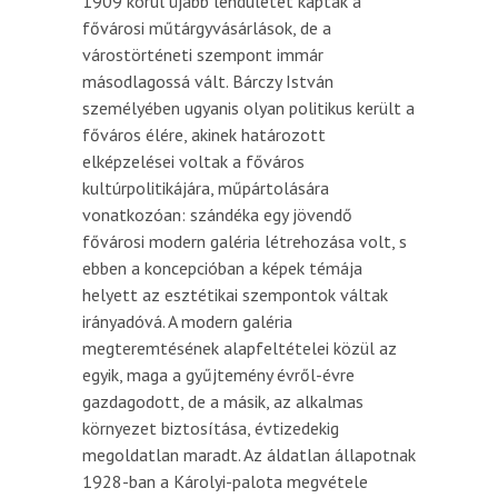
1909 körül újabb lendületet kaptak a
fővárosi műtárgyvásárlások, de a
várostörténeti szempont immár
másodlagossá vált. Bárczy István
személyében ugyanis olyan politikus került a
főváros élére, akinek határozott
elképzelései voltak a főváros
kultúrpolitikájára, műpártolására
vonatkozóan: szándéka egy jövendő
fővárosi modern galéria létrehozása volt, s
ebben a koncepcióban a képek témája
helyett az esztétikai szempontok váltak
irányadóvá. A modern galéria
megteremtésének alapfeltételei közül az
egyik, maga a gyűjtemény évről-évre
gazdagodott, de a másik, az alkalmas
környezet biztosítása, évtizedekig
megoldatlan maradt. Az áldatlan állapotnak
1928-ban a Károlyi-palota megvétele