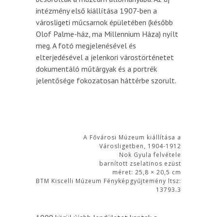
intézmény első kiállítása 1907-ben a
városligeti műcsarnok épületében (később
Olof Palme-ház, ma Millennium Háza) nyílt
meg. A fotó megjelenésével és
elterjedésével a jelenkori várostörténetet
dokumentáló műtárgyak és a portrék
jelentősége fokozatosan háttérbe szorult.
A Fővárosi Múzeum kiállítása a
Városligetben, 1904-1912
Nok Gyula felvétele
barnított zselatinos ezüst
méret: 25,8 × 20,5 cm
BTM Kiscelli Múzeum Fényképgyűjtemény ltsz:
13793.3