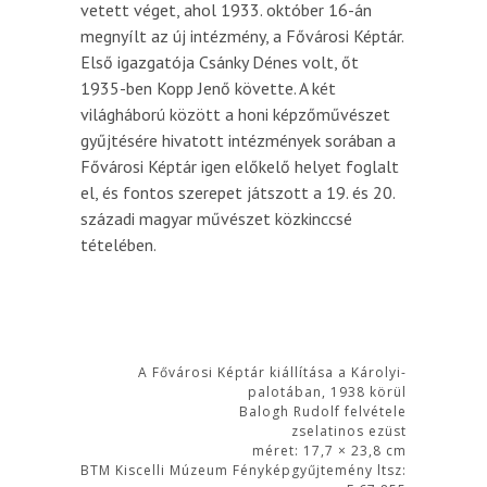
vetett véget, ahol 1933. október 16-án
megnyílt az új intézmény, a Fővárosi Képtár.
Első igazgatója Csánky Dénes volt, őt
1935-ben Kopp Jenő követte. A két
világháború között a honi képzőművészet
gyűjtésére hivatott intézmények sorában a
Fővárosi Képtár igen előkelő helyet foglalt
el, és fontos szerepet játszott a 19. és 20.
századi magyar művészet közkinccsé
tételében.
A Fővárosi Képtár kiállítása a Károlyi-
palotában, 1938 körül
Balogh Rudolf felvétele
zselatinos ezüst
méret: 17,7 × 23,8 cm
BTM Kiscelli Múzeum Fényképgyűjtemény ltsz: