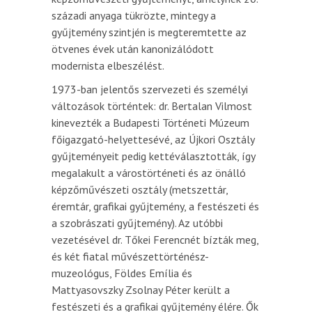
századi anyaga tükrözte, mintegy a
gyűjtemény szintjén is megteremtette az
ötvenes évek után kanonizálódott
modernista elbeszélést.
1973-ban jelentős szervezeti és személyi
változások történtek: dr. Bertalan Vilmost
kinevezték a Budapesti Történeti Múzeum
főigazgató-helyettesévé, az Újkori Osztály
gyűjteményeit pedig kettéválasztották, így
megalakult a várostörténeti és az önálló
képzőművészeti osztály (metszettár,
éremtár, grafikai gyűjtemény, a festészeti és
a szobrászati gyűjtemény). Az utóbbi
vezetésével dr. Tőkei Ferencnét bízták meg,
és két fiatal művészettörténész-
muzeológus, Földes Emília és
Mattyasovszky Zsolnay Péter került a
festészeti és a grafikai gyűjtemény élére. Ők