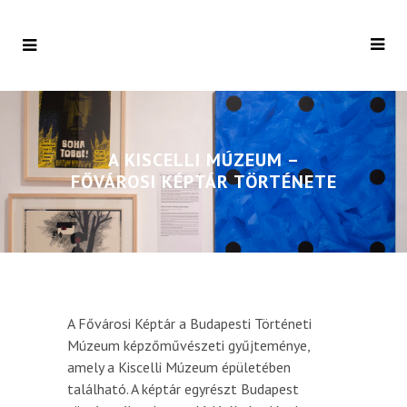
A KISCELLI MÚZEUM –
FŐVÁROSI KÉPTÁR TÖRTÉNETE
A Fővárosi Képtár a Budapesti Történeti
Múzeum képzőművészeti gyűjteménye,
amely a Kiscelli Múzeum épületében
található. A képtár egyrészt Budapest