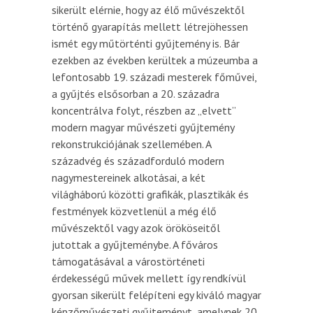
sikerült elérnie, hogy az élő művészektől
történő gyarapítás mellett létrejöhessen
ismét egy műtörténti gyűjtemény is. Bár
ezekben az években kerültek a múzeumba a
lefontosabb 19. századi mesterek főművei,
a gyűjtés elsősorban a 20. századra
koncentrálva folyt, részben az „elvett”
modern magyar művészeti gyűjtemény
rekonstrukciójának szellemében. A
századvég és századforduló modern
nagymestereinek alkotásai, a két
világháború közötti grafikák, plasztikák és
festmények közvetlenül a még élő
művészektől vagy azok örököseitől
jutottak a gyűjteménybe. A főváros
támogatásával a várostörténeti
érdekességű művek mellett így rendkívül
gyorsan sikerült felépíteni egy kiváló magyar
képzőművészeti gyűjteményt, amelynek 20.