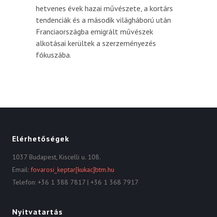
hetvenes évek hazai művészete, a kortárs
tendenciák és a második világháború után
Franciaországba emigrált művészek
alkotásai kerültek a szerzeményezés
fókuszába.
Elérhetőségek
1037 Budapest, Kiscelli u. 108.
Email:
fovarosi_keptar[kukac]btm.hu
Telefon: +36 1 388 7817 | +36 1 368 7917
Nyitvatartás