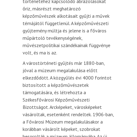
történetéhez kapcsolódó ábrázolásokat
őriz, másrészt meghatározó
képzőművészek alkotásait gyűjti a művek
témájától függetlenül. A képzőművészeti
gyűjtemény múltja és jelene is a főváros
műpártoló tevékenységének,
művészetpolitikai szándékainak függvénye
volt, és ma is az.
A várostörténeti gyűjtés már 1880-ban,
jóval a múzeum megalakulása előtt
elkezdődött. A közgyűlés évi 4000 forintot
biztosított a képzőművészetek
támogatására, és létrehozta a
Székesfővárosi Képzőművészeti
Bizottságot. Arcképeket, városképeket
vásároltak, esetenként rendeltek. 1906-ban,
a Fővárosi Múzeum megalakulásakor a
korábban vásárolt képeket, szobrokat
besorolták a múzeum állományába. Az új