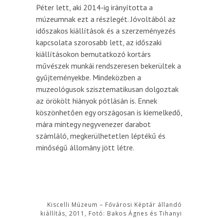
Péter lett, aki 2014-ig irányította a
múzeumnak ezt a részlegét. Jóvoltából az
időszakos kiállítások és a szerzeményezés
kapcsolata szorosabb lett, az időszaki
kiállításokon bemutatkozó kortárs
művészek munkái rendszeresen bekerültek a
gyűjteményekbe. Mindeközben a
muzeológusok szisztematikusan dolgoztak
az örökölt hiányok pótlásán is. Ennek
köszönhetően egy országosan is kiemelkedő,
mára mintegy negyvenezer darabot
számláló, megkerülhetetlen léptékű és
minőségű állomány jött létre.
Kiscelli Múzeum – Fővárosi Képtár állandó
kiállítás, 2011, Fotó: Bakos Ágnes és Tihanyi