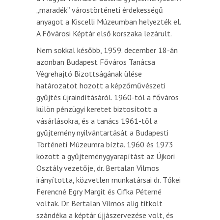
„maradék” várostörténeti érdekességű
anyagot a Kiscelli Múzeumban helyezték el.
A Fővárosi Képtár első korszaka lezárult.
Nem sokkal később, 1959. december 18-án
azonban Budapest Főváros Tanácsa
Végrehajtó Bizottságának ülése
határozatot hozott a képzőművészeti
gyűjtés újraindításáról. 1960-tól a főváros
külön pénzügyi keretet biztosított a
vásárlásokra, és a tanács 1961-től a
gyűjtemény nyilvántartását a Budapesti
Történeti Múzeumra bízta. 1960 és 1973
között a gyűjteménygyarapítást az Újkori
Osztály vezetője, dr. Bertalan Vilmos
irányította, közvetlen munkatársai dr. Tőkei
Ferencné Egry Margit és Cifka Péterné
voltak. Dr. Bertalan Vilmos alig titkolt
szándéka a képtár újjászervezése volt, és