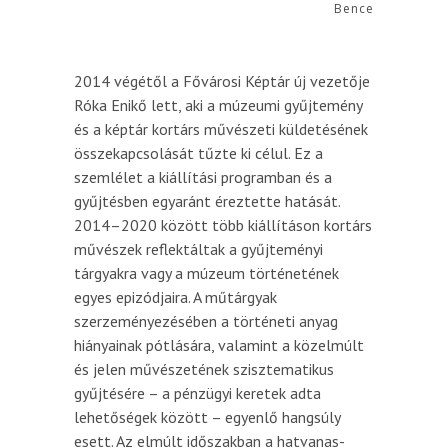
Bence
2014 végétől a Fővárosi Képtár új vezetője
Róka Enikő lett, aki a múzeumi gyűjtemény
és a képtár kortárs művészeti küldetésének
összekapcsolását tűzte ki célul. Ez a
szemlélet a kiállítási programban és a
gyűjtésben egyaránt éreztette hatását.
2014–2020 között több kiállításon kortárs
művészek reflektáltak a gyűjteményi
tárgyakra vagy a múzeum történetének
egyes epizódjaira. A műtárgyak
szerzeményezésében a történeti anyag
hiányainak pótlására, valamint a közelmúlt
és jelen művészetének szisztematikus
gyűjtésére – a pénzügyi keretek adta
lehetőségek között – egyenlő hangsúly
esett. Az elmúlt időszakban a hatvanas-