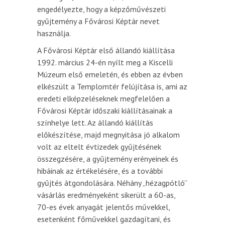
engedélyezte, hogy a képzőművészeti
gyűjtemény a Fővárosi Képtár nevet
használja.
A Fővárosi Képtár első állandó kiállítása
1992. március 24-én nyílt meg a Kiscelli
Múzeum első emeletén, és ebben az évben
elkészült a Templomtér felújítása is, ami az
eredeti elképzeléseknek megfelelően a
Fővárosi Képtár időszaki kiállításainak a
színhelye lett. Az állandó kiállítás
előkészítése, majd megnyitása jó alkalom
volt az eltelt évtizedek gyűjtésének
összegzésére, a gyűjtemény erényeinek és
hibáinak az értékelésére, és a további
gyűjtés átgondolására. Néhány „hézagpótló”
vásárlás eredményeként sikerült a 60-as,
70-es évek anyagát jelentős művekkel,
esetenként főművekkel gazdagítani, és