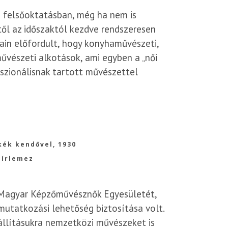
i felsőoktatásban, még ha nem is
től az időszaktól kezdve rendszeresen
atain előfordult, hogy konyhaművészeti,
űvészeti alkotások, ami egyben a „női
szionálisnak tartott művészettel
kék kendővel, 1930
pírlemez
a Magyar Képzőművésznők Egyesületét,
utatkozási lehetőség biztosítása volt.
állításukra nemzetközi művészeket is