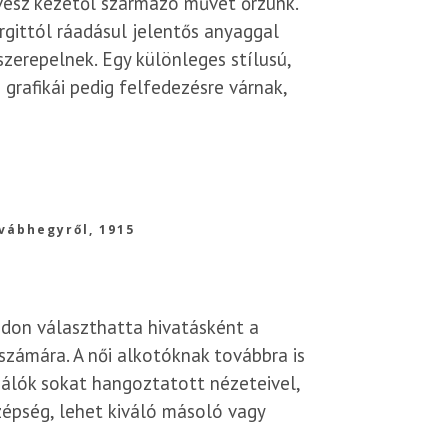
űvész kezétől származó művet őrzünk.
rgittól ráadásul jelentős anyaggal
szerepelnek. Egy különleges stílusú,
grafikái pedig felfedezésre várnak,
Svábhegyről, 1915
badon választhatta hivatásként a
számára. A női alkotóknak továbbra is
álók sokat hangoztatott nézeteivel,
zépség, lehet kiváló másoló vagy