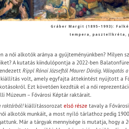
Gráber Margit (1895–1993): Falké
tempera, pasztellkréta, 
n a női alkotók aránya a gyűjteményünkben? Milyen s
ket? A kutatás kiindulópontja a 2022-ben Balatonfüre
endezett
Rippl Rónai Józseftől Maurer Dóráig. Válogatás
kiállítás volt, amely egyfajta áttekintést nyújtott a 
otásokról. Ezt követően kezdtük el a női reprezentá
lli Múzeum – Fővárosi Képtár raktárait.
a raktárból!
kiállítássorozat
első része
tavaly a Fővárosi
női alkotók munkáit, a most nyíló tárlathoz pedig 190
attunk. Már a tárgyak mennyisége is mutatja, hogy a 20