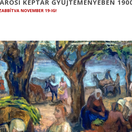
ÁROSI KÉPTÁR GYŰJTEMÉNYÉBEN 190
ABBÍTVA NOVEMBER 19-IG!