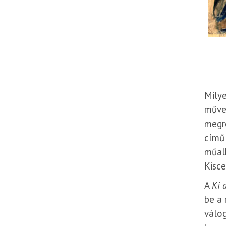
Milye
művei
megr
című 
műalk
Kisce
A
Ki 
be a 
válog