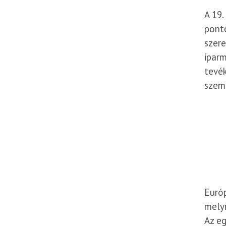
A 19.
ponto
szere
iparm
tevék
szem
Európ
melyn
Az eg