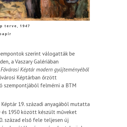
p terve, 1947
papír
zempontok szerint válogatták be
den, a Vaszary Galériában
 a Fővárosi Képtár modern gyűjteményéből
Fővárosi Képtárban őrzött
ció szempontjából felmérni a BTM
 Képtár 19. századi anyagából mutatta
0 és 1950 között készült műveket
. század első fele teljesen új