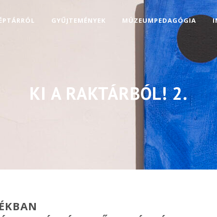
KÉPTÁRRÓL
GYŰJTEMÉNYEK
MÚZEUMPEDAGÓGIA
KI A RAKTÁRBÓL! 2.
YÉKBAN