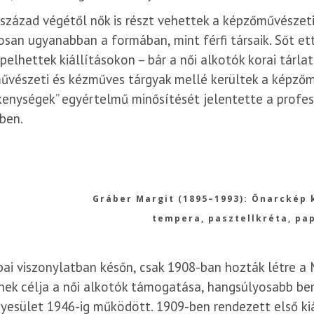
 század végétől nők is részt vehettek a képzőművészet
san ugyanabban a formában, mint férfi társaik. Sőt et
pelhettek kiállításokon – bár a női alkotók korai tárl
űvészeti és kézműves tárgyak mellé kerültek a képzőm
enységek” egyértelmű minősítését jelentette a profes
ben.
Gráber Margit (1895–1993): Önarckép 
tempera, pasztellkréta, pa
ai viszonylatban későn, csak 1908-ban hozták létre 
ek célja a női alkotók támogatása, hangsúlyosabb bem
yesület 1946-ig működött. 1909-ben rendezett első ki