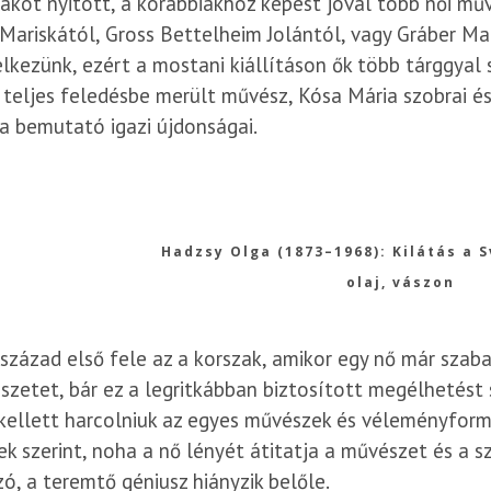
akot nyitott, a korábbiakhoz képest jóval több női m
Mariskától, Gross Bettelheim Jolántól, vagy Gráber Ma
lkezünk, ezért a mostani kiállításon ők több tárggyal 
teljes feledésbe merült művész, Kósa Mária szobrai és 
a bemutató igazi újdonságai.
Hadzsy Olga (1873–1968): Kilátás a 
olaj, vászon
 század első fele az a korszak, amikor egy nő már sza
zetet, bár ez a legritkábban biztosított megélhetést 
ellett harcolniuk az egyes művészek és véleményform
k szerint, noha a nő lényét átitatja a művészet és a s
ó, a teremtő géniusz hiányzik belőle.