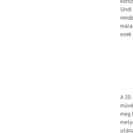
korsz
Undi 
rende
mára 
ezek 
A 20.
művés
meg k
melye
utánz