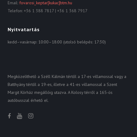
Email:
fovarosi_keptar[kukac]btm.hu
Telefon: +36 1 388 7817 | +36 1 368 7917
Nyitvatartás
kedd–vasárnap: 10:00–18:00 (utolsó belépés: 17:30)
Megközelíthető a Széll Kálmán tértől a 17-es villamossal vagy a
Batthyány tértől a 19-es, illetve a 41-es villamossal a Szent
Margit Kórház megállóig utazva. A Kolosy térről a 165-ös
autóbusszal érhető el.