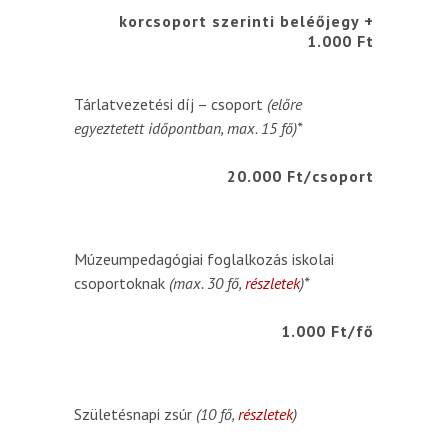
korcsoport szerinti beléőjegy +
1.000 Ft
Tárlatvezetési díj – csoport
(előre
egyeztetett időpontban, max. 15 fő)*
20.000 Ft/csoport
Múzeumpedagógiai foglalkozás iskolai
csoportoknak
(max. 30 fő,
részletek
)*
1.000 Ft/fő
Születésnapi zsúr
(10 fő,
részletek
)