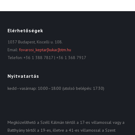
Elérhetőségek
1037 Budapest, Kiscelli u. 108.
Email:
fovarosi_keptar[kukac]btm.hu
Telefon: +36 1 388 7817 | +36 1 368 7917
Nyitvatartás
kedd–vasárnap: 10:00–18:00 (utolsó belépés: 17:30)
Megközelíthető a Széll Kálmán tértől a 17-es villamossal vagy a
Batthyány tértől a 19-es, illetve a 41-es villamossal a Szent