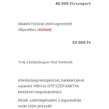
40.000 Ft/csoport
Alkalmi fotózás
(előre egyeztetett
időpontban,
részletek
)
50.000 Ft
*A díj a belépőjegyen felül fizetendő.
A belépőjegy készpénzzel, bankkártyával
valamint MBH és OTP SZÉP KÁRTYA
keretével megvásárolható.
Kérjük, számlaigényüket a jegyvásárlás
során előre jelezzék!