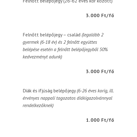
Felnőtt belépőjegy (26-62 éves kor között)
3.000 Ft/fő
Felnőtt belépőjegy – család
(legalább 2
gyermek (6-18 év) és 2 felnőtt együttes
belépése esetén a felnőtt belépőjegyből 50%
kedvezményt adunk)
3.000 Ft/fő
Diák és ifjúság belépőjegy
(6-26 éves korig, ill.
érvényes nappali tagozatos diákigazolvánnyal
rendelkezőknek)
1.000 Ft/fő