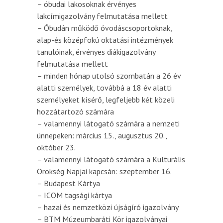
– óbudai lakosoknak érvényes
lakcímigazolvány felmutatása mellett
– Óbudán működő óvodáscsoportoknak,
alap-és középfokú oktatási intézmények
tanulóinak, érvényes diákigazolvány
felmutatása mellett
– minden hónap utolsó szombatán a 26 év
alatti személyek, továbbá a 18 év alatti
személyeket kísérő, legfeljebb két közeli
hozzátartozó számára
– valamennyi látogató számára a nemzeti
ünnepeken: március 15., augusztus 20.,
október 23.
– valamennyi látogató számára a Kulturális
Örökség Napjai kapcsán: szeptember 16.
– Budapest Kártya
– ICOM tagsági kártya
– hazai és nemzetközi újságíró igazolvány
– BTM Múzeumbaráti Kör igazolványai