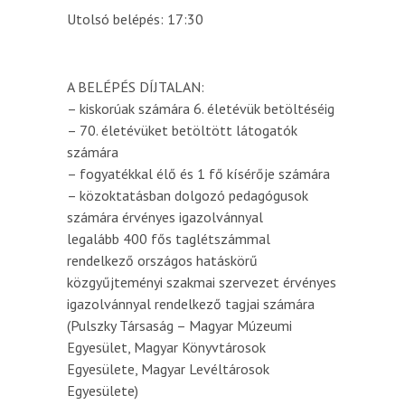
Utolsó belépés: 17:30
A BELÉPÉS DÍJTALAN:
– kiskorúak számára 6. életévük betöltéséig
– 70. életévüket betöltött látogatók
számára
– fogyatékkal élő és 1 fő kísérője számára
– közoktatásban dolgozó pedagógusok
számára érvényes igazolvánnyal
legalább 400 fős taglétszámmal
rendelkező országos hatáskörű
közgyűjteményi szakmai szervezet érvényes
igazolvánnyal rendelkező tagjai számára
(Pulszky Társaság – Magyar Múzeumi
Egyesület, Magyar Könyvtárosok
Egyesülete, Magyar Levéltárosok
Egyesülete)