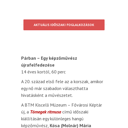
AKTUÁLIS IDŐSZAKI FOGLALKOZÁSOK
Párban – Egy képzőművész
újrafelfedezése
14 éves kortól, 60 perc
A 20. század első fele az a korszak, amikor
egy nő már szabadon választhatta
hivatásként a művészetet.
A BTM Kiscelli Múzeum – Fővárosi Képtár
új, a
Tömegek ritmusa
című időszaki
kiállításán egy különleges hangú
képzőművész,
Kósa (Molnár) Mária