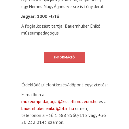
egy Nemes Nagy Ágnes-versre is fény derül.
Jegyár: 1000 Ft/fő
A foglalkozást tartja: Bauernhuber Enikő
múzeumpedagógus.
INFORMÁCIÓ
Érdeklődés/jelentkezés/időpont egyeztetés:
E-mailben a
muzeumpedagogia@kiscellimuzeum.hu
és a
bauernhuber.eniko@btm.hu
címen,
telefonon a +36 1 388 8560/113 vagy +36
20 232 0143 számon.