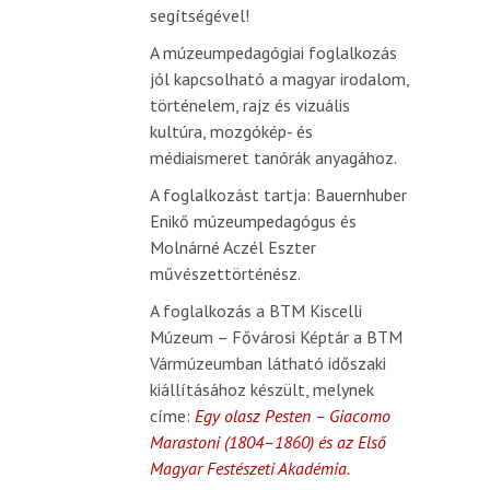
segítségével!
A múzeumpedagógiai foglalkozás
jól kapcsolható a magyar irodalom,
történelem, rajz és vizuális
kultúra, mozgókép- és
médiaismeret tanórák anyagához.
A foglalkozást tartja: Bauernhuber
Enikő múzeumpedagógus és
Molnárné Aczél Eszter
művészettörténész.
A foglalkozás a BTM Kiscelli
Múzeum – Fővárosi Képtár a BTM
Vármúzeumban látható időszaki
kiállításához készült, melynek
címe:
Egy olasz Pesten – Giacomo
Marastoni (1804–1860) és az Első
Magyar Festészeti Akadémia.