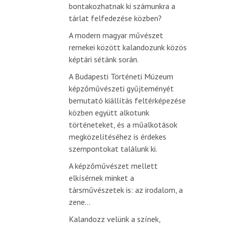
bontakozhatnak ki számunkra a
tárlat felfedezése közben?
A modern magyar művészet
remekei között kalandozunk közös
képtári sétánk során.
A Budapesti Történeti Múzeum
képzőművészeti gyűjteményét
bemutató kiállítás feltérképezése
közben együtt alkotunk
történeteket, és a műalkotások
megközelítéséhez is érdekes
szempontokat találunk ki.
A képzőművészet mellett
elkísérnek minket a
társművészetek is: az irodalom, a
zene…
Kalandozz velünk a színek,