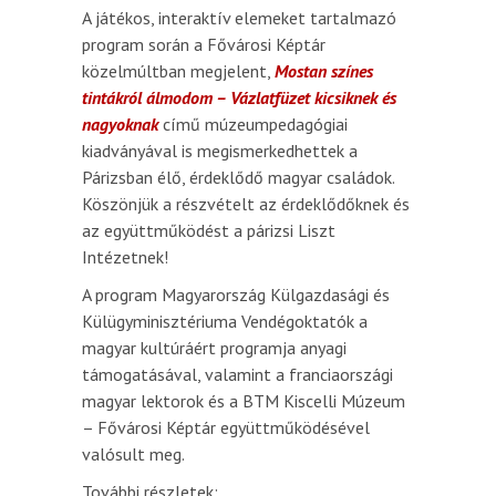
A játékos, interaktív elemeket tartalmazó
program során a Fővárosi Képtár
közelmúltban megjelent,
Mostan színes
tintákról álmodom – Vázlatfüzet kicsiknek és
nagyoknak
című múzeumpedagógiai
kiadványával is megismerkedhettek a
Párizsban élő, érdeklődő magyar családok.
Köszönjük a részvételt az érdeklődőknek és
az együttműködést a párizsi Liszt
Intézetnek!
A program Magyarország Külgazdasági és
Külügyminisztériuma Vendégoktatók a
magyar kultúráért programja anyagi
támogatásával, valamint a franciaországi
magyar lektorok és a BTM Kiscelli Múzeum
– Fővárosi Képtár együttműködésével
valósult meg.
További részletek: