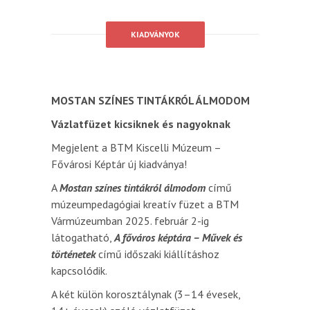
KIADVÁNYOK
MOSTAN SZÍNES TINTÁKRÓL ÁLMODOM
Vázlatfüzet kicsiknek és nagyoknak
Megjelent a BTM Kiscelli Múzeum –
Fővárosi Képtár új kiadványa!
A
Mostan színes tintákról álmodom
című
múzeumpedagógiai kreatív füzet a BTM
Vármúzeumban 2025. február 2-ig
látogatható,
A főváros képtára – Művek és
történetek
című időszaki kiállításhoz
kapcsolódik.
A két külön korosztálynak (3–14 évesek,