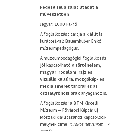
Fedezd fel a saját utadat a
művészetben!
Jegyár: 1000 Ft/fő
A foglalkozást tartja a kiállítás
kurátorával: Bauernhuber Enikő
múzeumpedagógus.
A múzeumpedagógiai foglalkozás
jól kapcsolható a
történelem,
magyar irodalom, rajz és
vizuális kultúra, mozgókép- és
médiaismeret
tanórák és az
osztályfőnöki órák
anyagához is.
A foglalkozás* a BTM Kiscelli
Múzeum – Fővárosi Képtár új
időszaki kiállításához kapcsolódik,
melynek címe:
Kirakós hetvenhét + 7