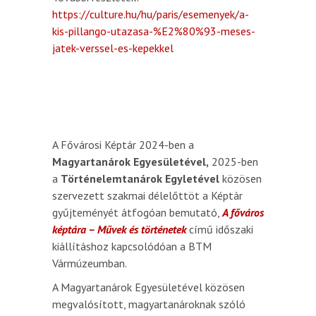
https://culture.hu/hu/paris/esemenyek/a-
kis-pillango-utazasa-%E2%80%93-meses-
jatek-verssel-es-kepekkel
A Fővárosi Képtár 2024-ben a
Magyartanárok Egyesületével,
2025-ben
a
Történelemtanárok Egyletével
közösen
szervezett szakmai délelőttöt a Képtár
gyűjteményét átfogóan bemutató,
A főváros
képtára – Művek és történetek
című időszaki
kiállításhoz kapcsolódóan a BTM
Vármúzeumban.
A Magyartanárok Egyesületével közösen
megvalósított, magyartanároknak szóló