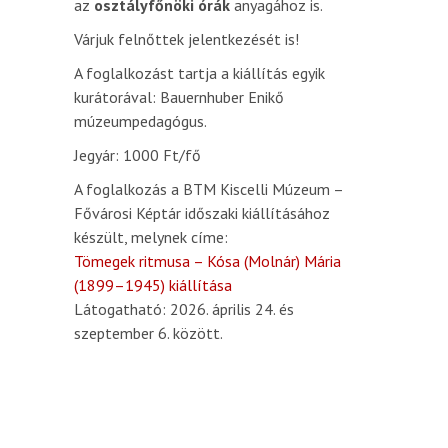
az
osztályfőnöki órák
anyagához is.
Várjuk felnőttek jelentkezését is!
A foglalkozást tartja a kiállítás egyik
kurátorával: Bauernhuber Enikő
múzeumpedagógus.
Jegyár: 1000 Ft/fő
A foglalkozás a BTM Kiscelli Múzeum –
Fővárosi Képtár időszaki kiállításához
készült, melynek címe:
Tömegek ritmusa – Kósa (Molnár) Mária
(1899–1945) kiállítása
Látogatható: 2026. április 24. és
szeptember 6. között.