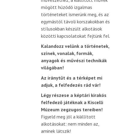
művészethez, a kiállított művek
mögött húzódó izgalmas
történeteket ismerünk meg, és az
egymástól távoli korszakokban és
stílusokban készült alkotások
közötti kapcsolatokat fejtünk fel.
Kalandozz velünk a történetek,
színek, vonalak, formák,
anyagok és művészi technikák
világában!
Az iránytűt és a térképet mi
adjuk, a felfedezés rád vár!
Légy részese a képtári kirakós
felfedező játéknak a Kiscelli
Múzeum zegzugos tereiben!
Figyeld meg jól a kiállított
alkotásokat: nem minden az,
aminek látszik!