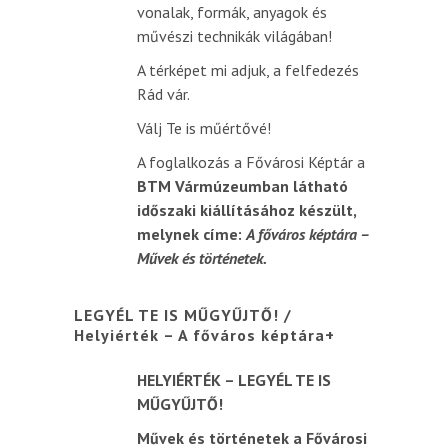
vonalak, formák, anyagok és
művészi technikák világában!
A térképet mi adjuk, a felfedezés
Rád vár.
Válj Te is műértővé!
A foglalkozás a Fővárosi Képtár a
BTM Vármúzeumban látható
időszaki kiállításához készült,
melynek címe:
A főváros képtára –
Művek és
történetek.
LEGYÉL TE IS MŰGYŰJTŐ! /
Helyiérték – A főváros képtára+
HELYIÉRTÉK – LEGYÉL TE IS
MŰGYŰJTŐ!
Művek és történetek a Fővárosi