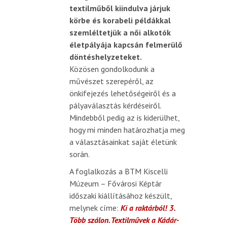
textilműből kiindulva járjuk
körbe és korabeli példákkal
szemléltetjük a női alkotók
életpályája kapcsán felmerülő
döntéshelyzeteket.
Közösen gondolkodunk a
művészet szerepéről, az
önkifejezés lehetőségeiről és a
pályaválasztás kérdéseiről.
Mindebből pedig az is kiderülhet,
hogy mi minden határozhatja meg
a választásainkat saját életünk
során.
A foglalkozás a BTM Kiscelli
Múzeum – Fővárosi Képtár
időszaki kiállításához készült,
melynek címe:
Ki a raktárból! 3.
Több szálon. Textilművek a Kádár-