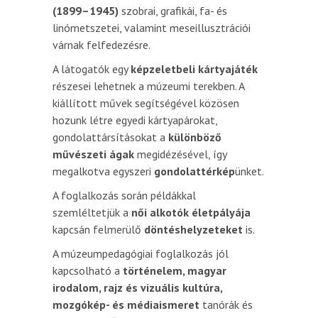
(1899–1945)
szobrai, grafikái, fa- és
linómetszetei, valamint meseillusztrációi
várnak felfedezésre.
A látogatók egy
képzeletbeli kártyajáték
részesei lehetnek a múzeumi terekben. A
kiállított művek segítségével közösen
hozunk létre egyedi kártyapárokat,
gondolattársításokat a
különböző
művészeti ágak
megidézésével, így
megalkotva egyszeri
gondolattérkép
ünket.
A foglalkozás során példákkal
szemléltetjük a
női alkotók életpályája
kapcsán felmerülő
döntéshelyzeteket
is.
A múzeumpedagógiai foglalkozás jól
kapcsolható a
történelem, magyar
irodalom, rajz és vizuális kultúra,
mozgókép- és médiaismeret
tanórák és