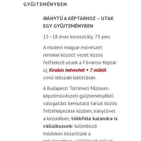
GYŰJTEMÉNYBEN
IRÁNYTŰ A KÉPTÁRHOZ – UTAK
EGY GYŰJTEMÉNYBEN
15–18 éves korosztály, 75 perc
A modern magyar művészet
remekei között vezet közös
felfedező utunk a Fővárosi Képtár
új,
Kirakós hetvenhét + 7 műből
című időszaki kiállításán.
A Budapesti Történeti Múzeum
képzőművészeti gyűjteményéből
válogatást bemutató tárlat közös
feltérképezése közben, iránytűvel
a kezünkben,
többféle kalandra is
vállalkozunk:
különböző
módokon közelítünk a