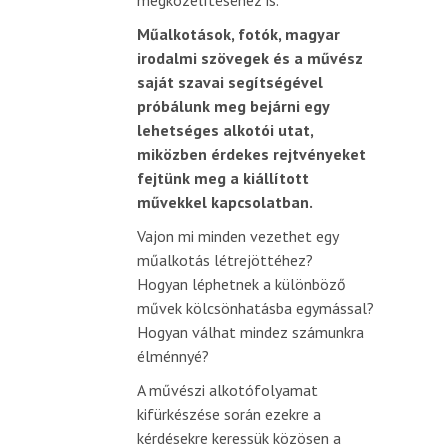
megközelítéséhez is.
Műalkotások, fotók, magyar
irodalmi szövegek és a művész
saját szavai segítségével
próbálunk meg bejárni egy
lehetséges alkotói utat,
miközben érdekes rejtvényeket
fejtünk meg a kiállított
művekkel kapcsolatban.
Vajon mi minden vezethet egy
műalkotás létrejöttéhez?
Hogyan léphetnek a különböző
művek kölcsönhatásba egymással?
Hogyan válhat mindez számunkra
élménnyé?
A művészi alkotófolyamat
kifürkészése során ezekre a
kérdésekre keressük közösen a