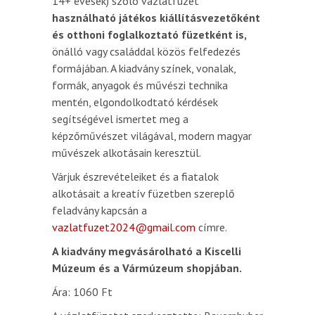
14+ évesek) szóló vázlatfüzet
használható játékos kiállításvezetőként
és otthoni foglalkoztató füzetként is,
önálló vagy családdal közös felfedezés
formájában. A kiadvány színek, vonalak,
formák, anyagok és művészi technika
mentén, elgondolkodtató kérdések
segítségével ismertet meg a
képzőművészet világával, modern magyar
művészek alkotásain keresztül.
Várjuk észrevételeiket és a fiatalok
alkotásait a kreatív füzetben szereplő
feladvány kapcsán a
vazlatfuzet2024@gmail.com
címre.
A kiadvány megvásárolható a Kiscelli
Múzeum és a Vármúzeum shopjában.
Ára: 1060 Ft