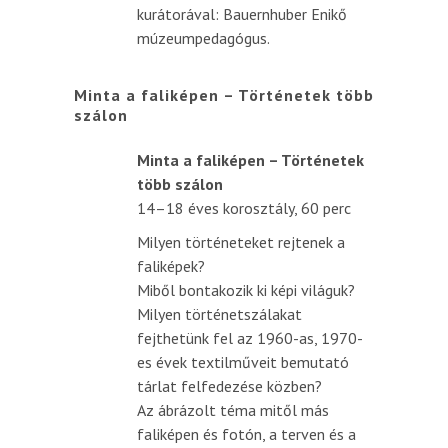
kurátorával: Bauernhuber Enikő
múzeumpedagógus.
Minta a faliképen – Történetek több
szálon
Minta a faliképen – Történetek
több szálon
14–18 éves korosztály, 60 perc
Milyen történeteket rejtenek a
faliképek?
Miből bontakozik ki képi világuk?
Milyen történetszálakat
fejthetünk fel az 1960-as, 1970-
es évek textilműveit bemutató
tárlat felfedezése közben?
Az ábrázolt téma mitől más
faliképen és fotón, a terven és a