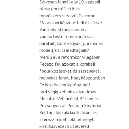
Szívesen lennél egy 19. századi
olasz portréfestő és
művészetszervező, Giacomo
Marastoni képzeletbeli útitársa?
Van kedved megismerni a
vándorfestő híres kortársait,
barátait, tanítványait, portréinak
modelljeit, családtagjait?
Merülj el a reformkor világában!
Fedezd fel azokat a korabeli
foglalkozásokat és szerepeket,
melyeket lehet, hogy képzeletben
Te is szívesen kipróbálnál!
Járd végig velünk az izgalmas
életutat Velencétől Bécsen és
Pozsonyon át Pestig a Fővárosi
Képtár időszaki kiállításán, és
szerezz minél több élményt
kiállításvezető útleveled