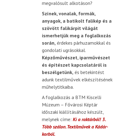
megvalósult alkotáson?
Színek, vonalak, formák,
anyagok, a batikolt falikép és a
szövött falikárpit világát
ismerhetjük meg a foglalkozás
során,
érdekes párhuzamokkal és
gondolati ugrásokkal.
Képzőművészet, iparművészet
és építészet kapcsolatáról is
beszélgetünk,
és betekintést
adunk textilművek elkészítésének
műhelytitkaiba.
A foglalkozás a BTM Kiscelli
Múzeum – Fővárosi Képtár
időszaki kiállításához készült,
melynek címe:
Ki a raktárból! 3.
Több szálon. Textilművek a Kádár-
korból.