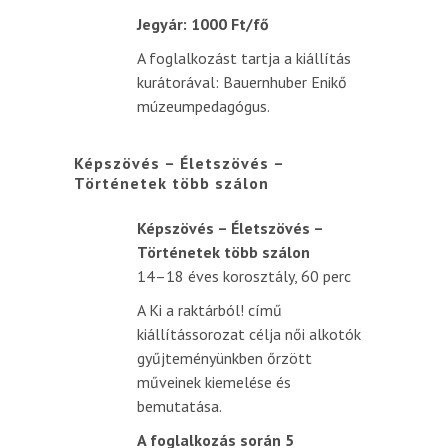
Jegyár: 1000 Ft/fő
A foglalkozást tartja a kiállítás
kurátorával: Bauernhuber Enikő
múzeumpedagógus.
Képszövés – Életszövés –
Történetek több szálon
Képszövés – Életszövés –
Történetek több szálon
14–18 éves korosztály, 60 perc
A Ki a raktárból! című
kiállítássorozat célja női alkotók
gyűjteményünkben őrzött
műveinek kiemelése és
bemutatása.
A foglalkozás során 5