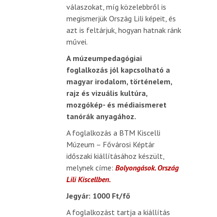
válaszokat, míg közelebbről is
megismerjük Ország Lili képeit, és
azt is feltárjuk, hogyan hatnak ránk
művei.
A múzeumpedagógiai
foglalkozás jól kapcsolható a
magyar irodalom, történelem,
rajz és vizuális kultúra,
mozgókép- és médiaismeret
tanórák anyagához.
A foglalkozás a BTM Kiscelli
Múzeum – Fővárosi Képtár
időszaki kiállításához készült,
melynek címe:
Bolyongások. Ország
Lili Kiscellben.
Jegyár: 1000 Ft/fő
A foglalkozást tartja a kiállítás