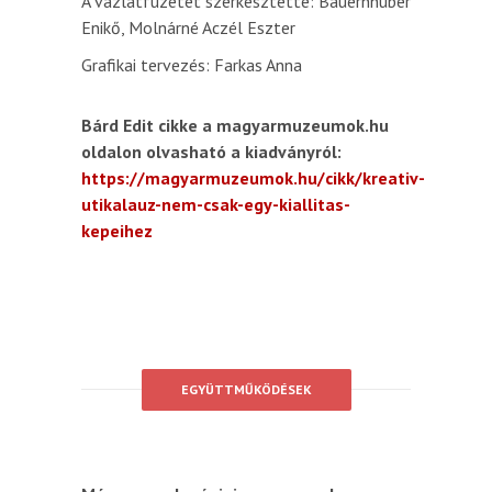
A vázlatfüzetet szerkesztette: Bauernhuber
Enikő, Molnárné Aczél Eszter
Grafikai tervezés: Farkas Anna
Bárd Edit cikke a magyarmuzeumok.hu
oldalon olvasható a kiadványról:
https://magyarmuzeumok.hu/cikk/kreativ-
utikalauz-nem-csak-egy-kiallitas-
kepeihez
EGYÜTTMŰKÖDÉSEK