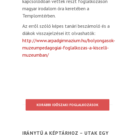
kapcsolódóan vettek részt foglalkozáson
magyar irodalom óra keretében a
Templomtérben.
Az erről szóló képes tanári beszámoló és a
diákok visszajelzései itt olvashatók:
http://www.arpadgimnazium.hu/bolyongasok-
muzeumpedagogiai-foglalkozas-a-kiscelli-
muzeumban/
KORÁBBI IDŐSZAKI FOGLALKOZÁSOK
IRÁNYTŰ A KÉPTÁRHOZ – UTAK EGY