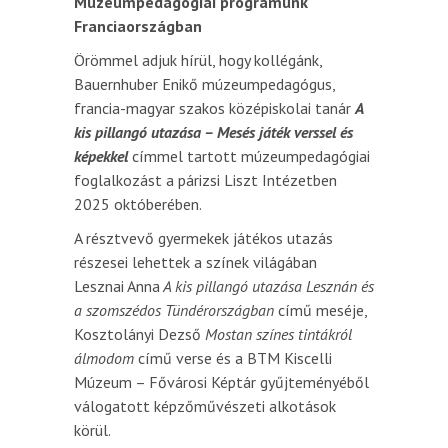
Múzeumpedagógiai programunk
Franciaországban
Örömmel adjuk hírül, hogy kollégánk,
Bauernhuber Enikő múzeumpedagógus,
francia-magyar szakos középiskolai tanár
A
kis pillangó utazása – Mesés játék verssel és
képekkel
címmel tartott múzeumpedagógiai
foglalkozást a párizsi Liszt Intézetben
2025 októberében.
A résztvevő gyermekek játékos utazás
részesei lehettek a színek világában
Lesznai Anna
A kis pillangó utazása Lesznán és
a szomszédos Tündérországban
című meséje,
Kosztolányi Dezső
Mostan színes tintákról
álmodom
című verse és a BTM Kiscelli
Múzeum – Fővárosi Képtár gyűjteményéből
válogatott képzőművészeti alkotások
körül.