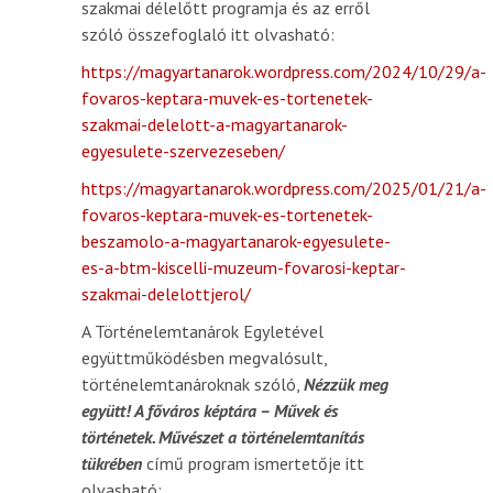
szakmai délelőtt programja és az erről
szóló összefoglaló itt olvasható:
https://magyartanarok.wordpress.com/2024/10/29/a-
fovaros-keptara-muvek-es-tortenetek-
szakmai-delelott-a-magyartanarok-
egyesulete-szervezeseben/
https://magyartanarok.wordpress.com/2025/01/21/a-
fovaros-keptara-muvek-es-tortenetek-
beszamolo-a-magyartanarok-egyesulete-
es-a-btm-kiscelli-muzeum-fovarosi-keptar-
szakmai-delelottjerol/
A Történelemtanárok Egyletével
együttműködésben megvalósult,
történelemtanároknak szóló,
Nézzük meg
együtt! A főváros képtára – Művek és
történetek. Művészet a történelemtanítás
tükrében
című program ismertetője itt
olvasható: