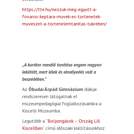
https://tte.hu/nezzuk-meg-egyutt-a-
fovaros-keptara-muvek-es-tortenetek-
muveszet-a-tortenelemtanitas-tukreben/
„A kurátor mesélő tanítása engem nagyon
lekötött, mert lélek és elmélyedés volt a
beszédében.”
Az
Óbudai Árpád Gimnázium
diákjai
rendszeresen látogatnak el
múzeumpedagógiai foglalkozásainkra a
Kiscelli Múzeumba.
Legutóbb a “
Bolyongások – Ország Lili
Kiscellben
” című időszaki kiállításunkhoz