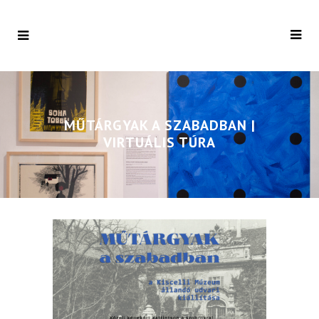
MŰTÁRGYAK A SZABADBAN |
VIRTUÁLIS TÚRA