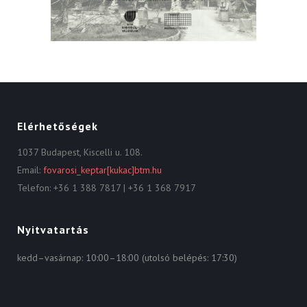
Elérhetőségek
1037 Budapest, Kiscelli u. 108.
Email:
fovarosi_keptar[kukac]btm.hu
Telefon: +36 1 388 7817 | +36 1 368 7917
Nyitvatartás
kedd–vasárnap: 10:00–18:00 (utolsó belépés: 17:30)