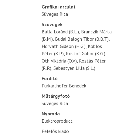
Grafikai arculat
Süveges Rita
Szövegek
Balla Loránd (B.L.), Branczik Márta
(B.M.), Budai Balogh Tibor (B.B.T.),
Horváth Gideon (H.G.), Köblös
Péter (K.P.), Kristóf Gábor (K.G.),
Oth Viktória (O.V.), Rostás Péter
(R.P.), Sebestyén Lilla (S.L.)
Fordító
Purkarthofer Benedek
Műtárgyfotó
Süveges Rita
Nyomda
Elektroproduct
Felelős kiadó