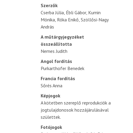
Szerzők
Cserba Júlia, Ébli Gábor, Kumin
Mónika, Róka Enikő, Szöllősi-Nagy
András
A műtárgyjegyzéket
összeállította
Nemes Judith
Angol fordítás
Purkarthofer Benedek
Francia fordítás
Sőrés Anna
Képjogok
A kötetben szereplő reprodukciók a
jogtulajdonosok hozzájárulásával
születtek.
Fotójogok