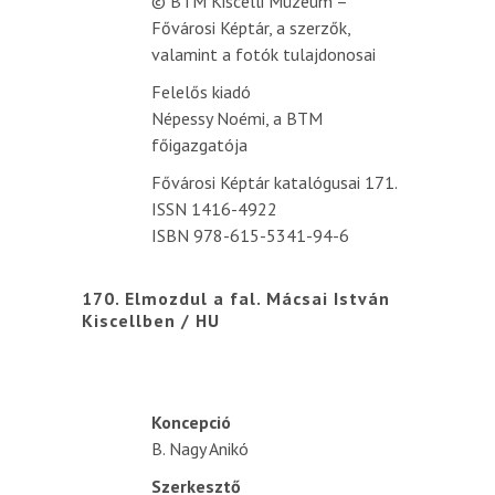
© BTM Kiscelli Múzeum –
Fővárosi Képtár, a szerzők,
valamint a fotók tulajdonosai
Felelős kiadó
Népessy Noémi, a BTM
főigazgatója
Fővárosi Képtár katalógusai 171.
ISSN 1416-4922
ISBN 978-615-5341-94-6
170. Elmozdul a fal. Mácsai István
Kiscellben / HU
Koncepció
B. Nagy Anikó
Szerkesztő