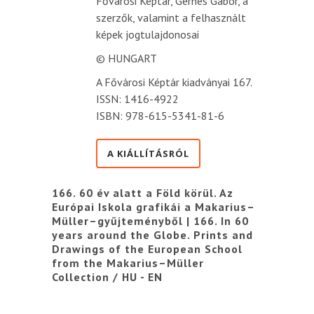
Fővárosi Képtár, Gerhes Gábor, a
szerzők, valamint a felhasznált
képek jogtulajdonosai
© HUNGART
A Fővárosi Képtár kiadványai 167.
ISSN: 1416-4922
ISBN: 978-615-5341-81-6
A KIÁLLÍTÁSRÓL
166. 60 év alatt a Föld körül. Az
Európai Iskola grafikái a Makarius–
Müller–gyűjteményből | 166. In 60
years around the Globe. Prints and
Drawings of the European School
from the Makarius–Müller
Collection / HU - EN