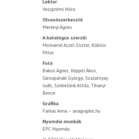
Lektor
Veszprémi Nóra
Olvasószerkesztő
Merényi Ágnes
A katalógus szerzői
Molnárné Aczél Eszter, Köblös
Péter
Fotó
Bakos Ágnes, Keppel Ákos,
Sárospataki Györgyi, Szalatnyay
Judit, Szebellédi Attila, Tihanyi
Bence
Grafika
Farkas Anna – anagraphic.hu
Nyomdai munkák
EPC Nyomda