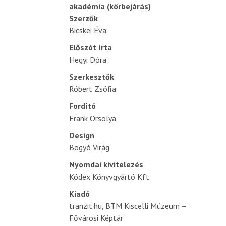
akadémia (körbejárás)
Szerzők
Bicskei Éva
Előszót írta
Hegyi Dóra
Szerkesztők
Róbert Zsófia
Fordító
Frank Orsolya
Design
Bogyó Virág
Nyomdai kivitelezés
Kódex Könyvgyártó Kft.
Kiadó
tranzit.hu, BTM Kiscelli Múzeum –
Fővárosi Képtár