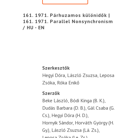
161. 1971. Párhuzamos különidők |
161. 1971. Parallel Nonsynchronism
/ HU - EN
Szerkesztők
Hegyi Dóra, László Zsuzsa, Leposa
Zsóka, Róka Enikő
Szerzők
Beke László, Bódi Kinga (B. K.),
Dudás Barbara (D. B.), Gál Csaba (G.
Cs.), Hegyi Dóra (H. D.),
Hornyik Sándor, Horváth György (H.
Gy.), László Zsuzsa (Lá. Zs.),
Leposa Zsóka (Le. Zs.),