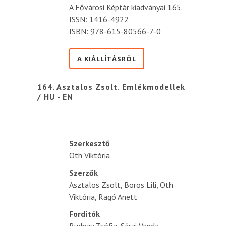
A Fővárosi Képtár kiadványai 165.
ISSN: 1416-4922
ISBN: 978-615-80566-7-0
A KIÁLLÍTÁSRÓL
164. Asztalos Zsolt. Emlékmodellek
/ HU - EN
Szerkesztő
Oth Viktória
Szerzők
Asztalos Zsolt, Boros Lili, Oth
Viktória, Ragó Anett
Fordítók
Rudnay Zsófia, Sárai Vanda