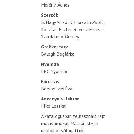
Merényi Ágnes
Szerzők
B. Nagy Anikó, K. Horváth Zsolt,
Koczkás Eszter, Révész Emese,
Szerdahelyi Orsolya
Grafikai terv
Balogh Boglárka
Nyomda
EPC Nyomda
Fordítás
Borsovszky Éva
Anyanyelvi lektor
Mike Leszkai
A katalógusban felhasznált rajz
motívumokat Mácsai István
naplóiból válogattuk.