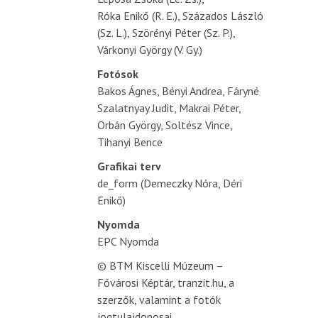
Róka Enikő (R. E.), Százados László
(Sz. L.), Szörényi Péter (Sz. P.),
Várkonyi György (V. Gy.)
Fotósok
Bakos Ágnes, Bényi Andrea, Fáryné
Szalatnyay Judit, Makrai Péter,
Orbán György, Soltész Vince,
Tihanyi Bence
Grafikai terv
de_form (Demeczky Nóra, Déri
Enikő)
Nyomda
EPC Nyomda
© BTM Kiscelli Múzeum –
Fővárosi Képtár, tranzit.hu, a
szerzők, valamint a fotók
jogtulajdonosai