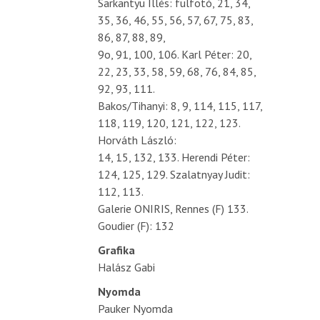
Sarkantyu Illés: fülfotó, 21, 34,
35, 36, 46, 55, 56, 57, 67, 75, 83,
86, 87, 88, 89,
9o, 91, 100, 106. Karl Péter: 20,
22, 23, 33, 58, 59, 68, 76, 84, 85,
92, 93, 111.
Bakos/Tihanyi: 8, 9, 114, 115, 117,
118, 119, 120, 121, 122, 123.
Horváth László:
14, 15, 132, 133. Herendi Péter:
124, 125, 129. Szalatnyay Judit:
112, 113.
Galerie ONIRIS, Rennes (F) 133.
Goudier (F): 132
Grafika
Halász Gabi
Nyomda
Pauker Nyomda