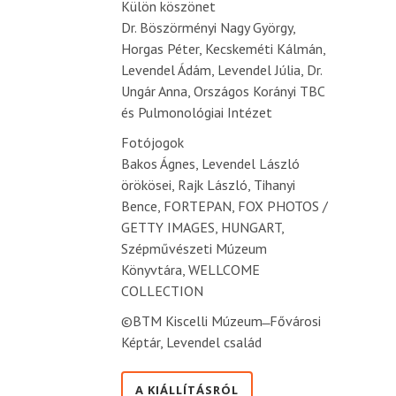
Külön köszönet
Dr. Böszörményi Nagy György,
Horgas Péter, Kecskeméti Kálmán,
Levendel Ádám, Levendel Júlia, Dr.
Ungár Anna, Országos Korányi TBC
és Pulmonológiai Intézet
Fotójogok
Bakos Ágnes, Levendel László
örökösei, Rajk László, Tihanyi
Bence, FORTEPAN, FOX PHOTOS /
GETTY IMAGES, HUNGART,
Szépművészeti Múzeum
Könyvtára, WELLCOME
COLLECTION
©BTM Kiscelli Múzeum ̶ Fővárosi
Képtár, Levendel család
A KIÁLLÍTÁSRÓL