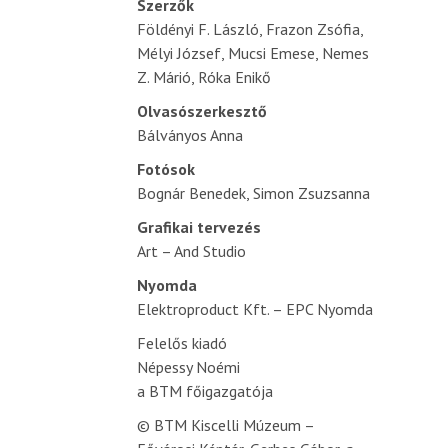
Szerzők
Földényi F. László, Frazon Zsófia,
Mélyi József, Mucsi Emese, Nemes
Z. Márió, Róka Enikő
Olvasószerkesztő
Bálványos Anna
Fotósok
Bognár Benedek, Simon Zsuzsanna
Grafikai tervezés
Art – And Studio
Nyomda
Elektroproduct Kft. – EPC Nyomda
Felelős kiadó
Népessy Noémi
a BTM főigazgatója
© BTM Kiscelli Múzeum –