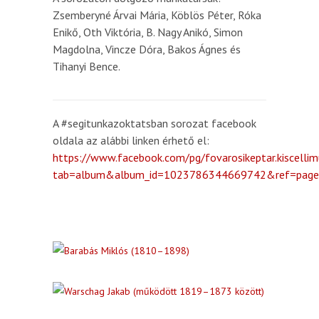
Zsemberyné Árvai Mária, Köblös Péter, Róka
Enikő, Oth Viktória, B. Nagy Anikó, Simon
Magdolna, Vincze Dóra, Bakos Ágnes és
Tihanyi Bence.
A #segitunkazoktatsban sorozat facebook
oldala az alábbi linken érhető el:
https://www.facebook.com/pg/fovarosikeptar.kiscell
tab=album&album_id=1023786344669742&ref=page_