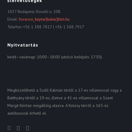
Elérhetőségek
1037 Budapest, Kiscelli u. 108.
Email:
fovarosi_keptar[kukac]btm.hu
Telefon: +36 1 388 7817 | +36 1 368 7917
Nyitvatartás
kedd–vasárnap: 10:00–18:00 (utolsó belépés: 17:30)
Megközelíthető a Széll Kálmán tértől a 17-es villamossal vagy a
Batthyány tértől a 19-es, illetve a 41-es villamossal a Szent
Margit Kórház megállóig utazva. A Kolosy térről a 165-ös
autóbusszal érhető el.