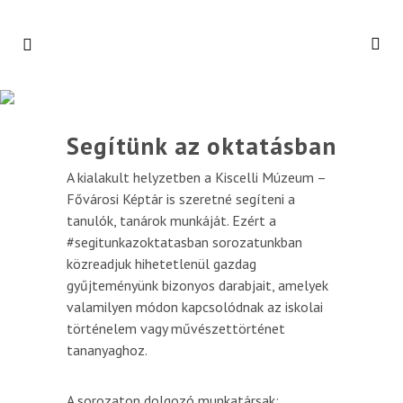
Segítünk az oktatásban
A kialakult helyzetben a Kiscelli Múzeum –
Fővárosi Képtár is szeretné segíteni a
tanulók, tanárok munkáját. Ezért a
#segitunkazoktatasban sorozatunkban
közreadjuk hihetetlenül gazdag
gyűjteményünk bizonyos darabjait, amelyek
valamilyen módon kapcsolódnak az iskolai
történelem vagy művészettörténet
tananyaghoz.
A sorozaton dolgozó munkatársak: