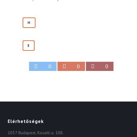
H
E
0
0
0
Elérhetőségek
1037 Budapest, Kiscelli u. 108.