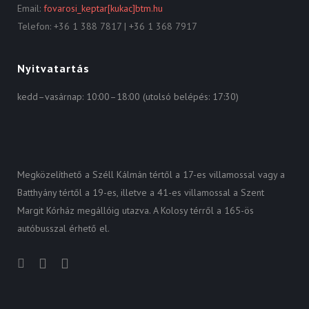
Email:
fovarosi_keptar[kukac]btm.hu
Telefon: +36 1 388 7817 | +36 1 368 7917
Nyitvatartás
kedd–vasárnap: 10:00–18:00 (utolsó belépés: 17:30)
Megközelíthető a Széll Kálmán tértől a 17-es villamossal vagy a
Batthyány tértől a 19-es, illetve a 41-es villamossal a Szent
Margit Kórház megállóig utazva. A Kolosy térről a 165-ös
autóbusszal érhető el.