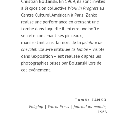
Christian Boltanski. En 1969, ils sont invités
à l’exposition collective
Work in Progress
au
Centre Culturel Américain à Paris, Zanko
réalise une performance en creusant une
tombe dans laquelle il enterre une boîte
secrète contenant ses pinceaux,
manifestant ainsi la mort de la
peinture de
chevalet.
L’œuvre intitulée
la Tombe
– visible
dans l’exposition – est réalisée d’après les
photographies prises par Boltanski lors de
cet événement.
Tamás ZANKÓ
Világlap
|
World Press
|
Journal du monde,
1968