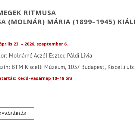
MEGEK RITMUSA
A (MOLNÁR) MÁRIA (1899–1945) KIÁL
április 23. – 2026. szeptember 6.
or: Molnárné Aczél Eszter, Páldi Lívia
zín: BTM Kiscelli Múzeum, 1037 Budapest, Kiscelli utc
atartás: kedd–vasárnap 10–18 óra
GYVÁSÁRLÁS