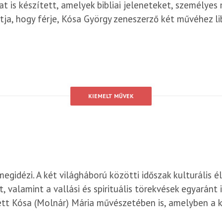
kat is készített, amelyek bibliai jeleneteket, személ
tja, hogy férje, Kósa György zeneszerző két művéhez li
KIEMELT MŰVEK
megidézi. A két világháború közötti időszak kulturális é
valamint a vallási és spirituális törekvések egyaránt i
tt Kósa (Molnár) Mária művészetében is, amelyben a kö