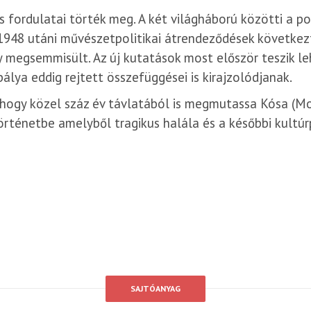
 fordulatai törték meg. A két világháború közötti a pol
 1948 utáni művészetpolitikai átrendeződések követke
y megsemmisült. Az új kutatások most először teszik 
álya eddig rejtett összefüggései is kirajzolódjanak.
, hogy közel száz év távlatából is megmutassa Kósa (
történetbe amelyből tragikus halála és a későbbi kultúr
SAJTÓANYAG