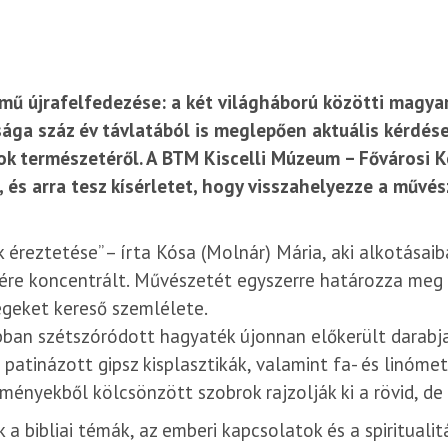
mű újrafelfedezése: a két világháború közötti magy
ága száz év távlatából is meglepően aktuális kérdése
tok természetéről. A BTM Kiscelli Múzeum – Fővárosi K
 és arra tesz kísérletet, hogy visszahelyezze a művé
eztetése” – írta Kósa (Molnár) Mária, aki alkotásaib
tére koncentrált. Művészetét egyszerre határozza meg 
egeket kereső szemlélete.
ábban szétszóródott hagyaték újonnan előkerült darabja
atinázott gipsz kisplasztikák, valamint fa- és linómets
nyekből kölcsönzött szobrok rajzolják ki a rövid, de 
a bibliai témák, az emberi kapcsolatok és a spiritualit