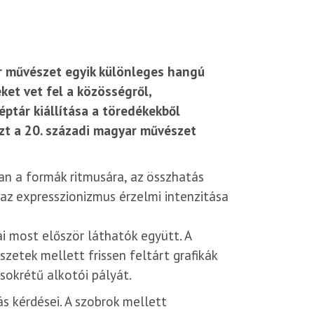
ar művészet egyik különleges hangú
ket vet fel a közösségről,
éptár kiállítása a töredékekből
szt a 20. századi magyar művészet
an a formák ritmusára, az összhatás
az expresszionizmus érzelmi intenzitása
i most először láthatók együtt. A
zetek mellett frissen feltárt grafikák
sokrétű alkotói pályát.
ás kérdései. A szobrok mellett