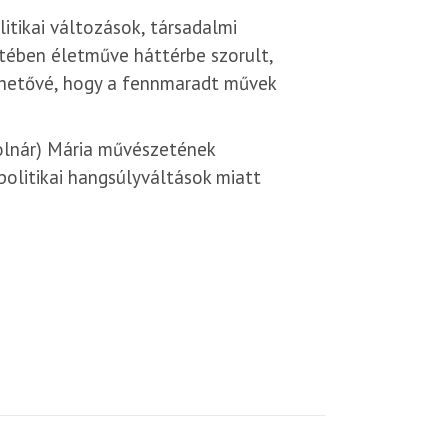
itikai változások, társadalmi
ztében életműve háttérbe szorult,
lehetővé, hogy a fennmaradt művek
Molnár) Mária művészetének
politikai hangsúlyváltások miatt