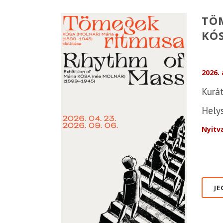
TÖ
KÓS
2026. 
Kurát
Helys
Nyitv
JE