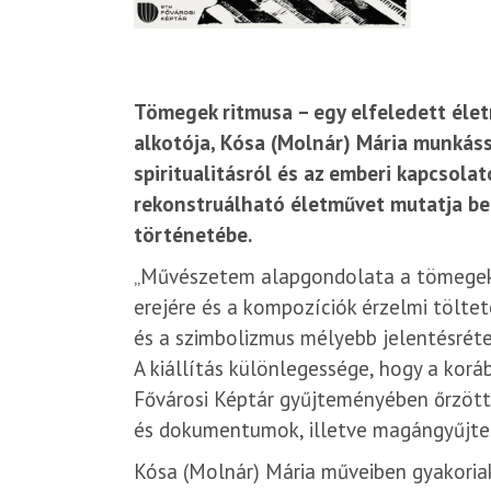
Tömegek ritmusa – egy elfeledett élet
alkotója, Kósa (Molnár) Mária munkáss
spiritualitásról és az emberi kapcsola
rekonstruálható életművet mutatja be,
történetébe.
„Művészetem alapgondolata a tömegek ér
erejére és a kompozíciók érzelmi tölte
és a szimbolizmus mélyebb jelentésrét
A kiállítás különlegessége, hogy a kor
Fővárosi Képtár gyűjteményében őrzött p
és dokumentumok, illetve magángyűjtemé
Kósa (Molnár) Mária műveiben gyakoriak 