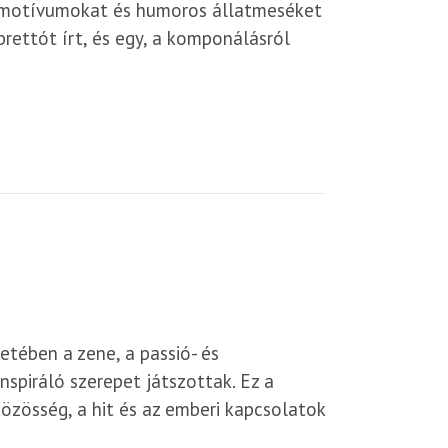
yes motívumokat és humoros állatmeséket
brettót írt, és egy, a komponálásról
letében a zene, a passió- és
nspiráló szerepet játszottak. Ez a
zösség, a hit és az emberi kapcsolatok