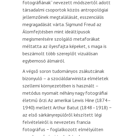
fotográfiának” nevezett módszertől adott
társadalmi csoportok közös antropológiai
jellemzőinek megtalálását, esszenciális
megragadását várta. Sigmund Freud az
Álomfejtésben mint ideáltípusok
megismerésére szolgáló metaforákat
méltatta az ilyesfajta képeket, s maga is
beszámolt több szereplőt vizuálisan
egybemosó álmairól.
A végső soron tudományos zsákutcának
bizonyuló – a szociáldarwinista elméletek
szellemi környezetében is használt –
metódus nyomait néhány nagy fotográfiai
életmű őrzi. Az amerikai Lewis Hine (1874–
1940) mellett Arthur Batut (1848–1918) −
az első sárkányrepülőről készített légi
felvételeiről is nevezetes francia
fotográfus − foglalkozott elmélyülten