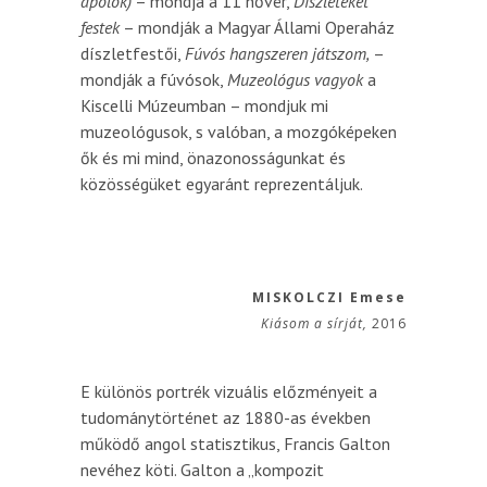
ápolok)
– mondja a 11 nővér,
Díszleteket
festek
– mondják a Magyar Állami Operaház
díszletfestői,
Fúvós hangszeren játszom,
–
mondják a fúvósok,
Muzeológus vagyok
a
Kiscelli Múzeumban – mondjuk mi
muzeológusok, s valóban, a mozgóképeken
ők és mi mind, önazonosságunkat és
közösségüket egyaránt reprezentáljuk.
MISKOLCZI Emese
Kiásom a sírját,
2016
E különös portrék vizuális előzményeit a
tudománytörténet az 1880-as években
működő angol statisztikus, Francis Galton
nevéhez köti. Galton a „kompozit