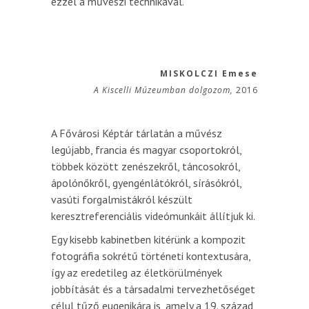
ezzel a művészi technikával.
MISKOLCZI Emese
A Kiscelli Múzeumban dolgozom,
2016
A Fővárosi Képtár tárlatán a művész
legújabb, francia és magyar csoportokról,
többek között zenészekről, táncosokról,
ápolónőkről, gyengénlátókról, sírásókról,
vasúti forgalmistákról készült
keresztreferenciális videómunkáit állítjuk ki.
Egy kisebb kabinetben kitérünk a kompozit
fotográfia sokrétű történeti kontextusára,
így az eredetileg az életkörülmények
jobbítását és a társadalmi tervezhetőséget
célul tűző eugenikára is, amely a 19. század