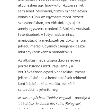
áttűnésben úgy, hogy külön-külön senkit
sem lehet felismerni, hiszen minden egyéni
vonás eltűnik az egymásra montírozott
szekvenciákban, ám előtűnik egy új arc,
amely egyszerre mindenkié. A közös vonások
felerősödnek. A folyamatban nincs
manipuláció, a megközelítés dokumentum
jellegű marad. Ugyanígy csengenek össze
mintegy kórusként a mondatok is.
Az alkotás maga csoportkép és egyéni
portré különös mixtúrája, amely a
vetítővásznon egyedi vonásokból, társas
jellemzőkből és a bemozdulások rebbenő
kontúrjaiból szőtt vibráló, beszélő
sziluettként jelenik meg.
Je suis un pêcheur (Halász vagyok)
– mondja a
11 halász,
Je donne des soins (Betegeket