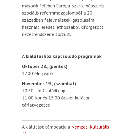
második felében Európa-szerte népszerű
szociális reformmozgalomból a 20.
században fajelméletek igazolására
használt, eredeti ethoszából kiforgatott
nézetrendszerré torzult.
A kiállításhoz kapcsolódó programok
Október 28., (péntek)
17.00 Megnyitó
November 19., (szombat)
10.30-tól Családi nap
11.00-kor és 15.00 órakor kurátori
tárlatvezetés
A kiállítást támogatja a
Nemzeti Kulturális