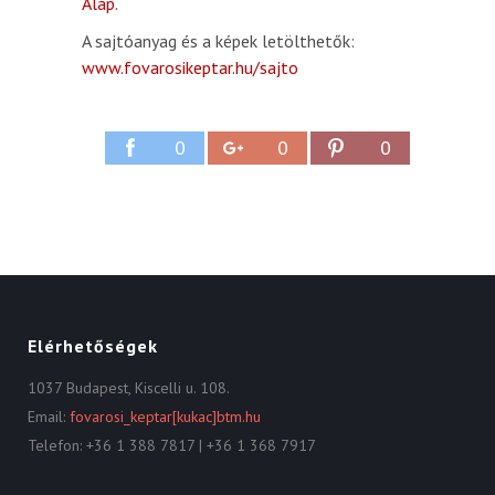
Alap.
A sajtóanyag és a képek letölthetők:
www.fovarosikeptar.hu/sajto
0
0
0
Elérhetőségek
1037 Budapest, Kiscelli u. 108.
Email:
fovarosi_keptar[kukac]btm.hu
Telefon: +36 1 388 7817 | +36 1 368 7917