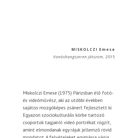
MISKOLCZI Emese
Vonóshangszeren játszom,
2015
Miskolczi Emese (1975) Párizsban élő fotó-
és videóművész, aki az utóbbi években
sajátos mozgóképes zsánert fejlesztett ki.
Egyazon szociokulturális körbe tartozó
csoportok tagjairól videó portrékat rögzít,
amint elmondanak egy rájuk jellemző rövid
mondatot. A felvételeket egymásra vágja