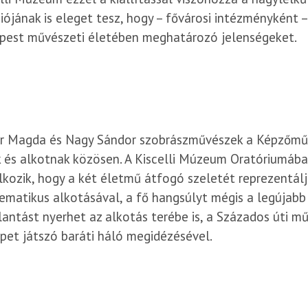
iójának is eleget tesz, hogy – fővárosi intézményként
pest művészeti életében meghatározó jelenségeket.
r Magda és Nagy Sándor szobrászművészek a Képzőművé
 és alkotnak közösen. A Kiscelli Múzeum Oratóriumába
lkozik, hogy a két életmű átfogó szeletét reprezentál
matikus alkotásával, a fő hangsúlyt mégis a legújabb
lantást nyerhet az alkotás terébe is, a Százados úti 
pet játszó baráti háló megidézésével.