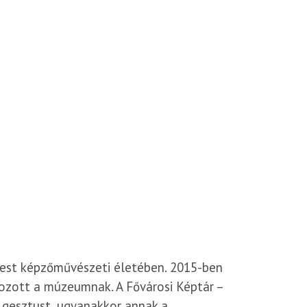
est képzőművészeti életében. 2015-ben
ozott a múzeumnak. A Fővárosi Képtár –
ű gesztust, ugyanakkor annak a