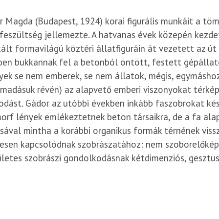
 Magda (Budapest, 1924) korai figurális munkáit a t
 feszültség jellemezte. A hatvanas évek közepén kezde
ált formavilágú köztéri állatfiguráin át vezetett az út
en bukkannak fel a betonból öntött, festett gépállato
yek se nem emberek, se nem állatok, mégis, egymásho
ímadásuk révén) az alapvető emberi viszonyokat térkép
odást. Gádor az utóbbi években inkább faszobrokat kész
rf lények emlékeztetnek beton társaikra, de a fa ala
sával mintha a korábbi organikus formák térnének vissza
vesen kapcsolódnak szobrászatához: nem szoborelőkép
letes szobrászi gondolkodásnak kétdimenziós, gesztuss