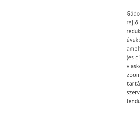
Gádor
rejlő
reduk
évekb
amel
(és c
viask
zoomo
tartá
szer
lendü