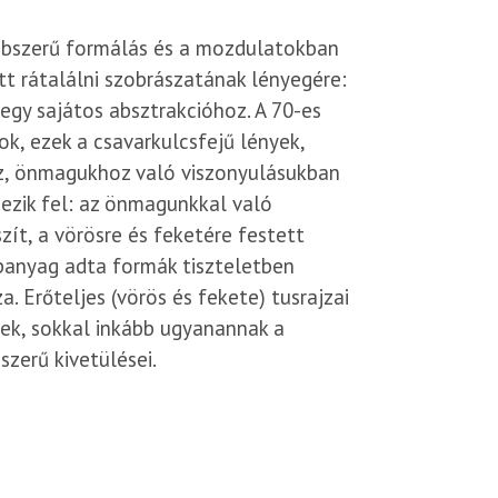
ömbszerű formálás és a mozdulatokban
tt rátalálni szobrászatának lényegére:
 egy sajátos absztrakcióhoz. A 70-es
k, ezek a csavarkulcsfejű lények,
z, önmagukhoz való viszonyulásukban
ezik fel: az önmagunkkal való
ít, a vörösre és feketére festett
panyag adta formák tiszteletben
. Erőteljes (vörös és fekete) tusrajzai
ek, sokkal inkább ugyanannak a
zerű kivetülései.