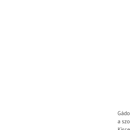
Gádo
a szo
Kisce