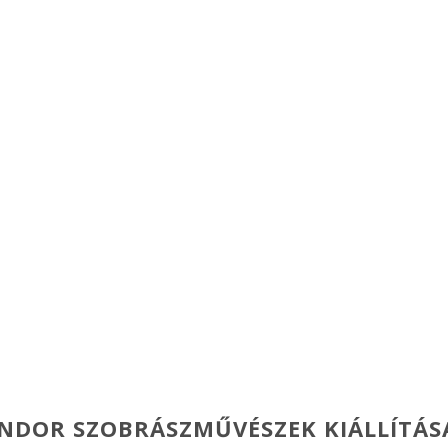
A KÉPTÁRRÓL
GYŰJTEMÉNYEK
MÚZEUMPEDAGÓG
NDOR SZOBRÁSZMŰVÉSZEK KIÁLLÍTÁS