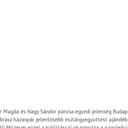
r Magda és Nagy Sándor párosa egyedi jelenség Budap
brász házaspár jelentősebb műtárgyegyüttest ajándék
lli Múzeum ezzel a kiállítással viszonozza a nagylelk