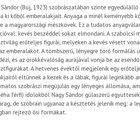
Sándor (Buj, 1923) szobrászatában szinte egyedüláll
a ki kőből emberalakjait. Anyaga a minél keményebb kő:
e a magyarországi mészkövek. Ez a tudatos anyagvála
cióval: kevés beszéddel sokat elmondani. A szabolcsi m
ztvilág erőteljes figurái, melyeken a kevés vésett vo
z emberalakot. A tömbszerű, lényegre törő formálás ug
ézi, és az örökkévalóság aurájával vonja be az esend
ztfigurákat. A hetvenes évektől megjelenik egy erőtelje
kjairól eltűnnek a kezek és a lábak, figurái leginkább a
matos szobrászi megújulás egy lényeges állomása, ami
Megközelíthető a Széll Kálmán té
néha férfi) idolokból Nagy Sándor gúlaszerű együttesek
es, illetve a 41-es villamossal a
arag, de szobrain ugyanaz a késztetés jelenik meg: a 
a 165-ös autóbusszal érhető el.
ban rejtező ősi formákat.