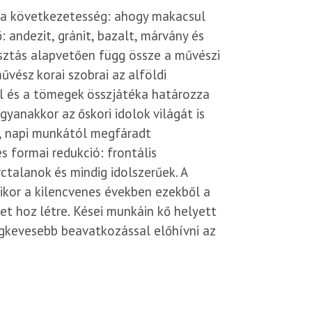
ó a következetesség: ahogy makacsul
 andezit, gránit, bazalt, márvány és
sztás alapvetően függ össze a művészi
űvész korai szobrai az alföldi
nal és a tömegek összjátéka határozza
yanakkor az őskori idolok világát is
ő, napi munkától megfáradt
s formai redukció: frontális
rctalanok és mindig idolszerűek. A
kor a kilencvenes években ezekből a
rtől a 17-es villamossal vagy a Batthyány tértől a 19-
et hoz létre. Kései munkáin kő helyett
 Szent Margit Kórház megállóig utazva. A Kolosy térről
legkevesebb beavatkozással előhívni az