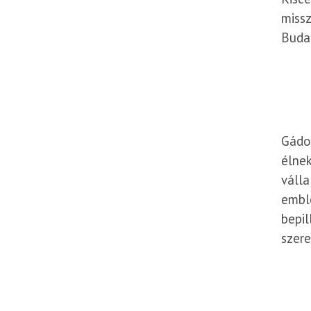
missz
Buda
Gádo
élnek
válla
emble
bepil
szere