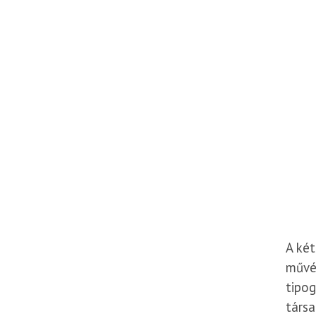
A ké
művés
tipog
társa