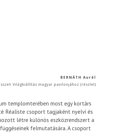
BERNÁTH Aurél
zeli Világkiállítás magyar pavilonjához (részlet)
zeum templomterében most egy kortárs
té Réaliste csoport tagjaként nyelvi és
l hozott létre különös eszközrendszert a
efüggéseinek felmutatására. A csoport