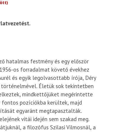
ött)
latvezetést.
őző hatalmas festmény és egy először
 1956-os forradalmat követő évekhez
Aurél és egyik legolvasottabb írója, Déry
 történelmével. Életük sok tekintetben
elkeztek, mindkettőjüket megérintette
r fontos pozíciókba kerültek, majd
ítását egyaránt megtapasztalták.
elejének vitái idején sem szakad meg.
uknál, a filozófus Szilasi Vilmosnál, a