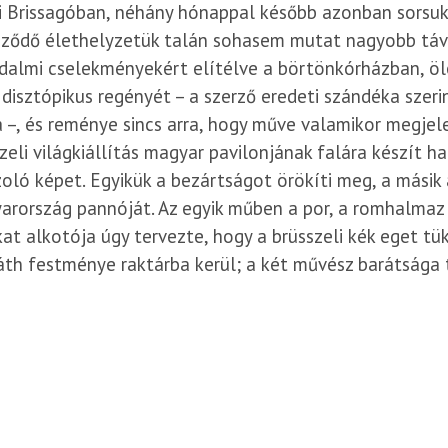
i Brissagóban, néhány hónappal később azonban sorsuk 
öződő élethelyzetük talán sohasem mutat nagyobb távo
dalmi cselekményekért elítélve a börtönkórházban, öl
disztópikus regényét – a szerző eredeti szándéka szer
 –, és reménye sincs arra, hogy műve valamikor megje
zeli világkiállítás magyar pavilonjának falára készít 
oló képet. Egyikük a bezártságot örökíti meg, a másik a
rország pannóját. Az egyik műben a por, a romhalmaz é
at alkotója úgy tervezte, hogy a brüsszeli kék eget tü
th festménye raktárba kerül; a két művész barátsága 