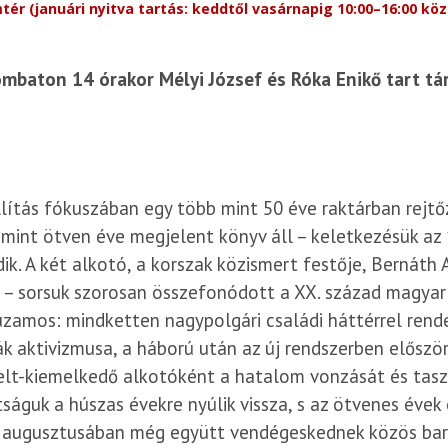
tér (januári nyitva tartás: keddtől vasárnapig 10:00–16:00 köz
ombaton 14 órakor Mélyi József és Róka Enikő tart tár
llítás fókuszában egy több mint 50 éve raktárban rejt
mint ötven éve megjelent könyv áll – keletkezésük az
ik. A két alkotó, a korszak közismert festője, Bernáth 
 – sorsuk szorosan összefonódott a XX. század magyar
zamos: mindketten nagypolgári családi háttérrel rend
k aktivizmusa, a háború után az új rendszerben előszö
elt-kiemelkedő alkotóként a hatalom vonzását és tasz
ságuk a húszas évekre nyúlik vissza, s az ötvenes évek 
augusztusában még együtt vendégeskednek közös barátj