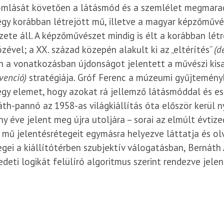
omlását követően a látásmód és a szemlélet megmara
gy korábban létrejött mű, illetve a magyar képzőműv
ete áll. A képzőművészet mindig is élt a korábban lé
zével; a XX. század közepén alakult ki az „eltérítés”
(d
 a vonatkozásban újdonságot jelentett a művészi kis
rvenció)
stratégiája. Gróf Ferenc a múzeumi gyűjteményb
gy elemet, hogy azokat rá jellemző látásmóddal és esz
th-pannó az 1958-as világkiállítás óta először kerül n
y éve jelent meg újra utoljára – sorai az elmúlt évtize
 mű jelentésrétegeit egymásra helyezve láttatja és ol
gei a kiállítótérben szubjektív válogatásban, Bernát
edeti logikát felülíró algoritmus szerint rendezve jele