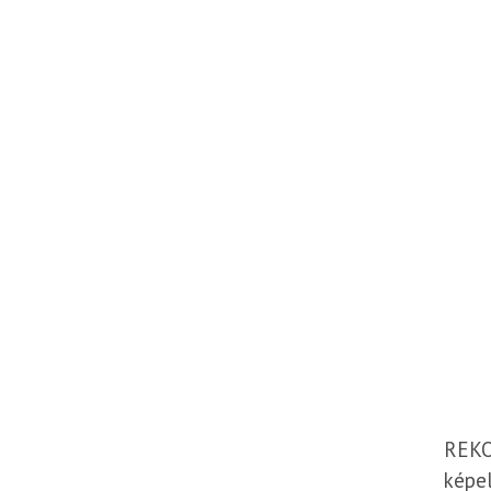
REKON
képel