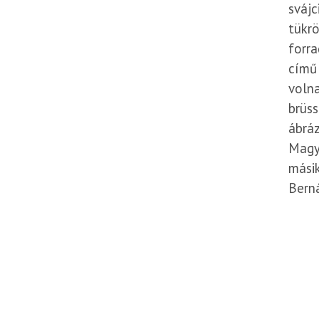
svájc
tükr
forra
című 
volna
brüss
ábráz
Magya
másik
Berná