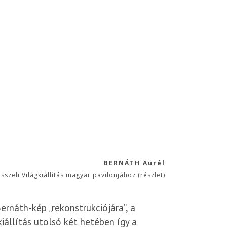
BERNÁTH Aurél
zeli Világkiállítás magyar pavilonjához (részlet)
náth-kép „rekonstrukciójára”, a
kiállítás utolsó két hetében így a