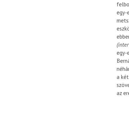
felb
egy-e
metsz
eszkö
ebben
(inte
egy-e
Berná
néhán
a két
szöve
az er