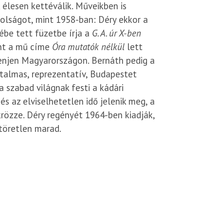
élesen kettéválik. Műveikben is
lságot, mint 1958-ban: Déry ekkor a
ébe tett füzetbe írja a
G. A. úr X-ben
int a mű címe
Óra mutatók nélkül
lett
lenjen Magyarországon. Bernáth pedig a
hatalmas, reprezentatív, Budapestet
 szabad világnak festi a kádári
s az elviselhetetlen idő jelenik meg, a
krözze. Déry regényét 1964-ben kiadják,
töretlen marad.