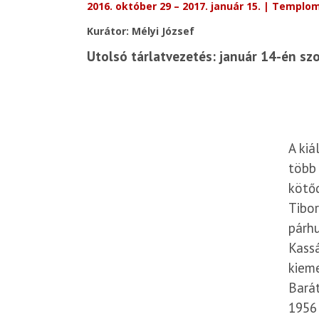
2016. október 29 – 2017. január 15. | Templom
Kurátor: Mélyi József
Utolsó tárlatvezetés: január 14-én sz
A kiá
több 
kötőd
Tibor
párhu
Kassá
kiem
Barát
1956 