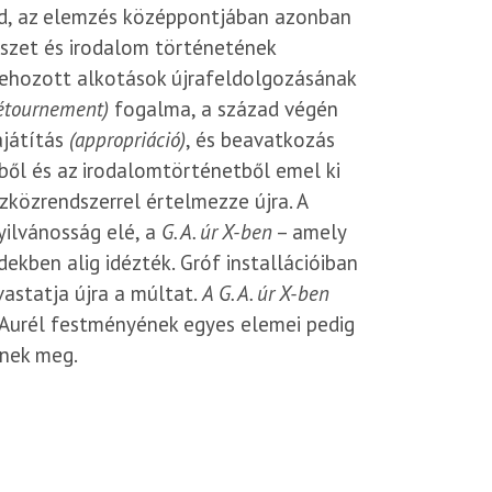
d, az elemzés középpontjában azonban
észet és irodalom történetének
trehozott alkotások újrafeldolgozásának
étournement)
fogalma, a század végén
ajátítás
(appropriáció)
, és beavatkozás
ől és az irodalomtörténetből emel ki
közrendszerrel értelmezze újra. A
yilvánosság elé, a
G. A. úr X-ben
– amely
dekben alig idézték. Gróf installációiban
vastatja újra a múltat.
A G. A. úr X-ben
h Aurél festményének egyes elemei pedig
nnek meg.