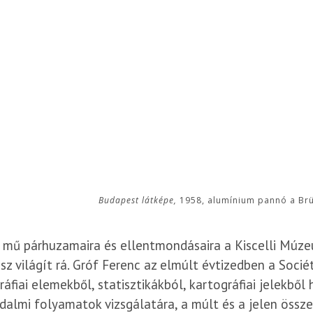
Budapest látképe,
1958, alumínium pannó a Brüss
t mű párhuzamaira és ellentmondásaira a Kiscelli Mú
z világít rá. Gróf Ferenc az elmúlt évtizedben a Socié
ráfiai elemekből, statisztikákból, kartográfiai jelekbő
dalmi folyamatok vizsgálatára, a múlt és a jelen össz