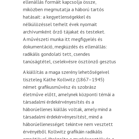
ellenállás formáit kapcsolja össze,
miközben megmutatja a háború tartós
hatásait: a kegyetlenségekkel és
nélkülözéssel terhelt évek nyomait
archívumként őrző tájakat és testeket.
A művészeti munka itt megfigyelés és
dokumentáció, megküzdés és ellenállás:
radikális gondolati tett, csendes
tanúságtétel, cselekvésre ösztönző gesztus
A kiállítás a maga szerény lehetőségeivel
tiszteleg Käthe Kollwitz (1867–1945)
német grafikusművész és szobrász
életműve előtt, amelynek központi témái a
társadalmi érdekérvényesítés és a
háborúellenes kiállás voltak, amely mind a
társadalmi érdekérvényesítést, mind a
háborúellenességet tekintve nem vesztett
érvényéből. Kollwitz grafikáin radikális
empátiával ábrázolta a munkásosztály és a