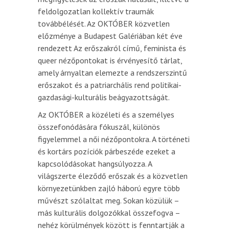
feldolgozatlan kollektív traumák
továbbélését. Az OKTÓBER közvetlen
előzménye a Budapest Galériában két éve
rendezett Az erőszakról című, feminista és
queer nézőpontokat is érvényesítő tárlat,
amely árnyaltan elemezte a rendszerszintű
erőszakot és a patriarchális rend politikai-
gazdasági-kulturális beágyazottságát.
Az OKTÓBER a közéleti és a személyes
összefonódására fókuszál, különös
figyelemmel a női nézőpontokra. A történeti
és kortárs pozíciók párbeszéde ezeket a
kapcsolódásokat hangsúlyozza. A
világszerte éleződő erőszak és a közvetlen
környezetünkben zajló háború egyre több
művészt szólaltat meg. Sokan közülük –
más kulturális dolgozókkal összefogva –
nehéz körülmények között is fenntartják a