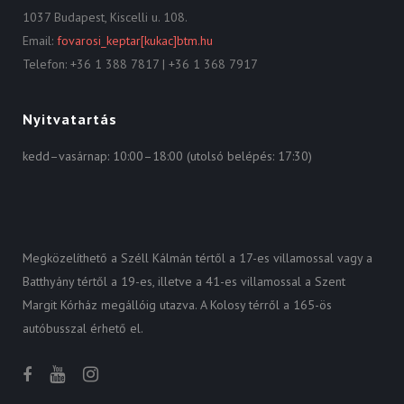
1037 Budapest, Kiscelli u. 108.
Email:
fovarosi_keptar[kukac]btm.hu
Telefon: +36 1 388 7817 | +36 1 368 7917
Nyitvatartás
kedd–vasárnap: 10:00–18:00 (utolsó belépés: 17:30)
Megközelíthető a Széll Kálmán tértől a 17-es villamossal vagy a
Batthyány tértől a 19-es, illetve a 41-es villamossal a Szent
Margit Kórház megállóig utazva. A Kolosy térről a 165-ös
autóbusszal érhető el.