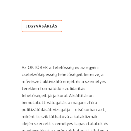
JEGYVÁSÁRLÁS
Az OKTÓBER a felelősség és az egyéni
cselekvőképesség lehetőségeit keresve, a
művészet aktivizáló erejét és a személyes
terekben formálódó szolidaritás
lehetőségeit járja körül. A kiállításon
bemutatott válogatás a magánszféra
politizálódását vizsgálja – elsősorban azt,
miként teszik láthatóvá a kataklizmák
idején szerzett személyes tapasztalatok és
megfigyelések az erőszak hatásait, illetve a