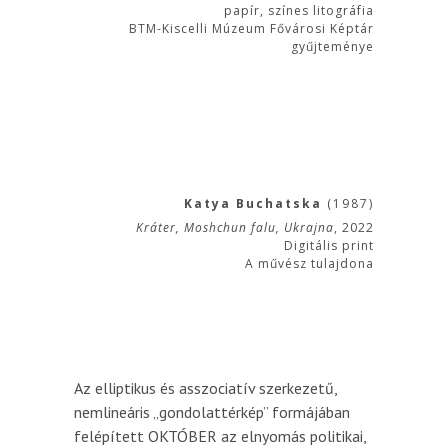
papír, színes litográfia
BTM-Kiscelli Múzeum Fővárosi Képtár
gyűjteménye
Katya Buchatska
(1987)
Kráter, Moshchun falu, Ukrajna
, 2022
Digitális print
A művész tulajdona
Az elliptikus és asszociatív szerkezetű,
nemlineáris „gondolattérkép” formájában
felépített OKTÓBER az elnyomás politikai,