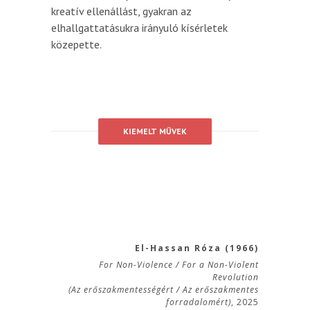
kreatív ellenállást, gyakran az
elhallgattatásukra irányuló kísérletek
közepette.
KIEMELT MŰVEK
El-Hassan Róza (1966)
For Non-Violence / For a Non-Violent
Revolution
(Az erőszakmentességért / Az erőszakmentes
forradalomért)
, 2025