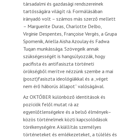
társadalmi és gazdasági rendszereinek
tartósságára világít rá. Formálásában
irányadó volt – számos más szerző mellett
– Marguerite Duras, Charlotte Delbo,
Virginie Despentes, Françoise Vergès, a Grupa
Spomenik, Ariella Aïsha Azoulay és Fadwa
Tuqan munkássága. Szövegeik annak
szükségességét is hangsúlyozzák, hogy
pacifista és antifasiszta történeti
örökségből merítve nézzünk szembe a mai
(poszt)fasiszta ideológiákkal és a „véget
nem érő háborús állapot” valóságával.
Az OKTÓBER különböző identitások és
pozíciók felől mutat rá az
egyenlőtlenségekre és a belső élmények–
közös történelmek közti kapcsolódások
törékenységére. A kiállítás személyes
történeteket és emlékezeteket, a túlélés és