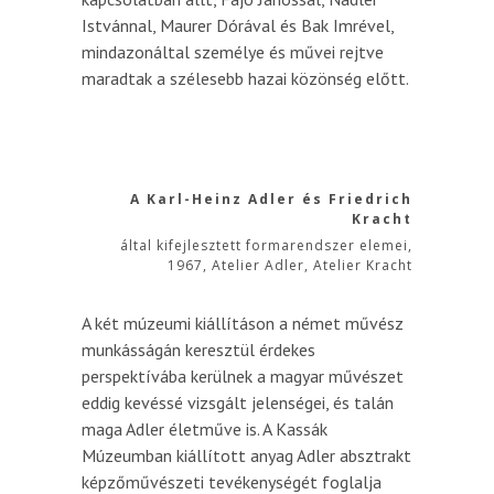
Istvánnal, Maurer Dórával és Bak Imrével,
mindazonáltal személye és művei rejtve
maradtak a szélesebb hazai közönség előtt.
A Karl-Heinz Adler és Friedrich
Kracht
által kifejlesztett formarendszer elemei,
1967, Atelier Adler, Atelier Kracht
A két múzeumi kiállításon a német művész
munkásságán keresztül érdekes
perspektívába kerülnek a magyar művészet
eddig kevéssé vizsgált jelenségei, és talán
maga Adler életműve is. A Kassák
Múzeumban kiállított anyag Adler absztrakt
képzőművészeti tevékenységét foglalja