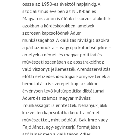
össze az 1950-es évektől napjainkig. A
szocializmus éveiben az NDK-ban és
Magyarországon is élénk diskurzus alakult ki
azokban a kérdéskörökben, amelyek
szorosan kapcsolódnak Adler
munkásságához. A kiállítás rávilágít azokra
a párhuzamokra – vagy épp különbségekre –
amelyek a német és magyar politikai és
művészeti szcénában az absztrakcióhoz
való viszonyt jellemezték. A rendszerváltás
előtti évtizedek ideológiai környezetének a
bemutatása is szerepet kap: az akkor
érvényben lévő kultúrpolitika diktátumai
Adlert és számos magyar művész
munkásságát is érintették. Néhányuk, akik
közvetlen kapcsolatba került a német
művészettel, mint például Bak Imre vagy
Fajó János, egy-egy interjú formájában
szólalnak meg a kiállításon. Adler