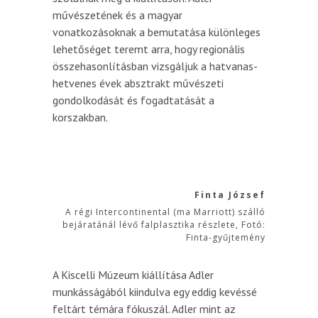
művészetének és a magyar
vonatkozásoknak a bemutatása különleges
lehetőséget teremt arra, hogy regionális
összehasonlításban vizsgáljuk a hatvanas-
hetvenes évek absztrakt művészeti
gondolkodását és fogadtatását a
korszakban.
Finta József
A régi Intercontinental (ma Marriott) szálló
bejáratánál lévő falplasztika részlete, Fotó:
Finta-gyűjtemény
A Kiscelli Múzeum kiállítása Adler
munkásságából kiindulva egy eddig kevéssé
feltárt témára fókuszál. Adler mint az