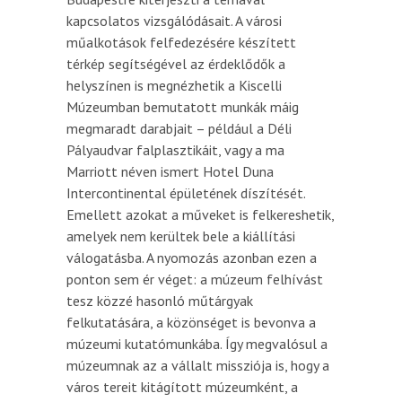
kapcsolatos vizsgálódásait. A városi
műalkotások felfedezésére készített
térkép segítségével az érdeklődők a
helyszínen is megnézhetik a Kiscelli
Múzeumban bemutatott munkák máig
megmaradt darabjait – például a Déli
Pályaudvar falplasztikáit, vagy a ma
Marriott néven ismert Hotel Duna
Intercontinental épületének díszítését.
Emellett azokat a műveket is felkereshetik,
amelyek nem kerültek bele a kiállítási
válogatásba. A nyomozás azonban ezen a
ponton sem ér véget: a múzeum felhívást
tesz közzé hasonló műtárgyak
felkutatására, a közönséget is bevonva a
múzeumi kutatómunkába. Így megvalósul a
múzeumnak az a vállalt missziója is, hogy a
város tereit kitágított múzeumként, a