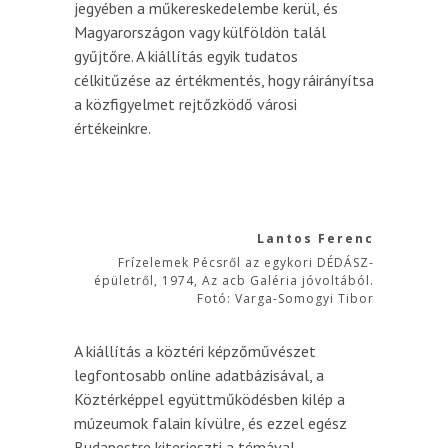
jegyében a műkereskedelembe kerül, és
Magyarországon vagy külföldön talál
gyűjtőre. A kiállítás egyik tudatos
célkitűzése az értékmentés, hogy ráirányítsa
a közfigyelmet rejtőzködő városi
értékeinkre.
Lantos Ferenc
Frízelemek Pécsről az egykori DÉDÁSZ-
épületről, 1974, Az acb Galéria jóvoltából.
Fotó: Varga-Somogyi Tibor
A kiállítás a köztéri képzőművészet
legfontosabb online adatbázisával, a
Köztérképpel együttműködésben kilép a
múzeumok falain kívülre, és ezzel egész
Budapestre kiterjeszti a témával