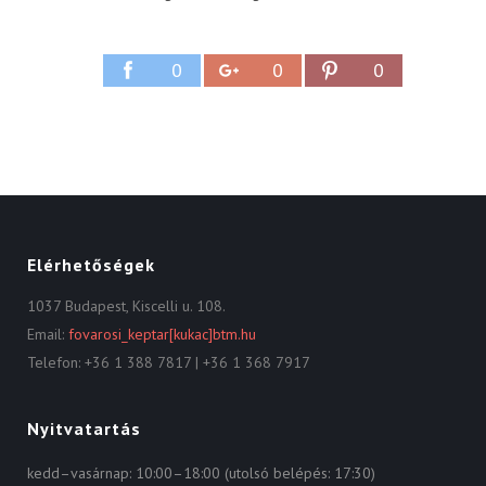
0
0
0
Elérhetőségek
1037 Budapest, Kiscelli u. 108.
Email:
fovarosi_keptar[kukac]btm.hu
Telefon: +36 1 388 7817 | +36 1 368 7917
Nyitvatartás
kedd–vasárnap: 10:00–18:00 (utolsó belépés: 17:30)