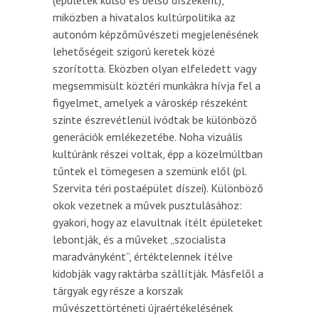
(épületek külső és belső díszeként),
miközben a hivatalos kultúrpolitika az
autonóm képzőművészeti megjelenésének
lehetőségeit szigorú keretek közé
szorította. Eközben olyan elfeledett vagy
megsemmisült köztéri munkákra hívja fel a
figyelmet, amelyek a városkép részeként
szinte észrevétlenül ivódtak be különböző
generációk emlékezetébe. Noha vizuális
kultúránk részei voltak, épp a közelmúltban
tűntek el tömegesen a szemünk elől (pl.
Szervita téri postaépület díszei). Különböző
okok vezetnek a művek pusztulásához:
gyakori, hogy az elavultnak ítélt épületeket
lebontják, és a műveket „szocialista
maradványként”, értéktelennek ítélve
kidobják vagy raktárba szállítják. Másfelől a
tárgyak egy része a korszak
művészettörténeti újraértékelésének