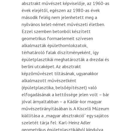
absztrakt művészet képviselője, az 1960-as
évek elejétől, egészen az 1980-as évek
második feléig nem jelenhetett meg a
nyilvános kelet-német művészeti életben.
Ezzel szemben betonból készített
geometrikus formaelemeit szívesen
alkalmazták épülethomlokzatok,
térhatároló falak díszítményeként, így
épületplasztikái meghatározták a drezdai és
berlini utcaképet. Az absztrakt
képzőművészet tiltásának, ugyanakkor
alkalmazott művészetként
(épületplasztika, belsőépítészet) való
elfogadásának a kettőssége jelen volt – bár
jóval árnyaltabban – a Kádár-kor magyar
művészetirányításában is. A Kiscelli Múzeum
kiállítása a „magyar absztrakció” egy sajátos
szeletét tárja fel: Karl-Heinz Adler
geometrikus épületplasztikáiból kiindulva