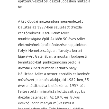
építőművészettel összefüggésben mutatja
be.
A két óbudai múzeumban megrendezett
kiállítás az 1927-ben született drezdai
képzőművész, Karl-Heinz Adler
munkásságára épül. Az idén 90 éves Adler
életművének újrafelfedezése napjainkban
folyik Németországban. Tavaly a berlini
Eigen+Art Galériában, a mostani budapesti
bemutatókkal párhuzamosan pedig a
drezdai Albertinumban látható nagy
kiállítása. Adler a német szeriális és konkrét
művészet jelentős alakja, aki 1982-ben, 55
évesen állíthatta ki először az 1957-től
fejlesztett minimalista kollázsait egy kis
drezdai galériában. Az 1970-es, 80-as
évektől több magyar művésszel is
kapcsolatban állt, Fajó Jánossal, Nádler