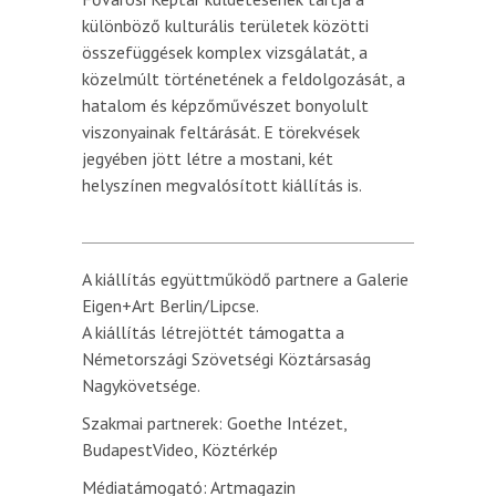
különböző kulturális területek közötti
összefüggések komplex vizsgálatát, a
közelmúlt történetének a feldolgozását, a
hatalom és képzőművészet bonyolult
viszonyainak feltárását. E törekvések
jegyében jött létre a mostani, két
helyszínen megvalósított kiállítás is.
A kiállítás együttműködő partnere a Galerie
Eigen+Art Berlin/Lipcse.
A kiállítás létrejöttét támogatta a
Németországi Szövetségi Köztársaság
Nagykövetsége.
Szakmai partnerek: Goethe Intézet,
BudapestVideo, Köztérkép
Médiatámogató: Artmagazin