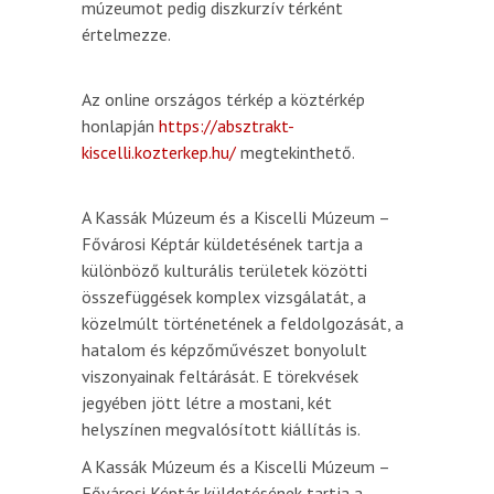
múzeumot pedig diszkurzív térként
értelmezze.
Az online országos térkép a köztérkép
honlapján
https://absztrakt-
kiscelli.kozterkep.hu/
megtekinthető.
A Kassák Múzeum és a Kiscelli Múzeum –
Fővárosi Képtár küldetésének tartja a
különböző kulturális területek közötti
összefüggések komplex vizsgálatát, a
közelmúlt történetének a feldolgozását, a
hatalom és képzőművészet bonyolult
viszonyainak feltárását. E törekvések
jegyében jött létre a mostani, két
helyszínen megvalósított kiállítás is.
A Kassák Múzeum és a Kiscelli Múzeum –
Fővárosi Képtár küldetésének tartja a