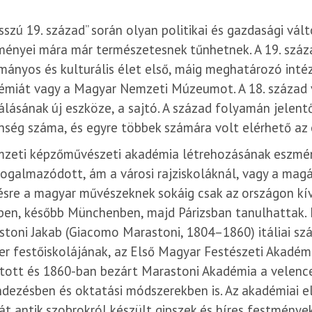
sszú 19. század” során olyan politikai és gazdasági vál
ényei mára már természetesnek tűnhetnek. A 19. száz
ányos és kulturális élet első, máig meghatározó int
émiát vagy a Magyar Nemzeti Múzeumot. A 18. század 
lásának új eszköze, a sajtó. A század folyamán jelen
ség száma, és egyre többek számára volt elérhető az 
mzeti képzőművészeti akadémia létrehozásának eszmén
ogalmazódott, ám a városi rajziskoláknál, vagy a ma
sre a magyar művészeknek sokáig csak az országon kív
en, később Münchenben, majd Párizsban tanulhattak. E
toni Jakab (Giacomo Marastoni, 1804–1860) itáliai s
r festőiskolájának, az Első Magyar Festészeti Akadé
tott és 1860-ban bezárt Marastoni Akadémia a velenc
dezésben és oktatási módszerekben is. Az akadémiai el
át antik szobrokról készült gipszek és híres festmények