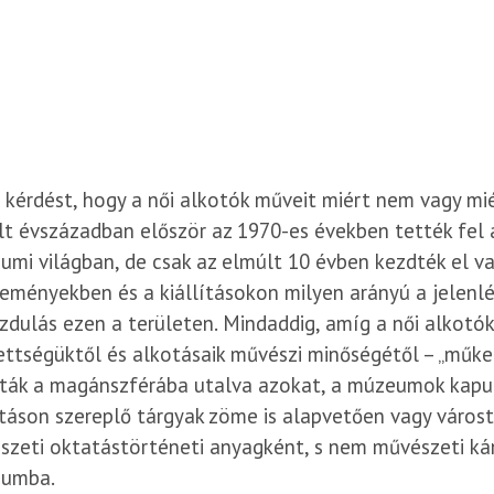
 kérdést, hogy a női alkotók műveit miért nem vagy mi
lt évszázadban először az 1970-es években tették fel
mi világban, de csak az elmúlt 10 évben kezdték el va
eményekben és a kiállításokon milyen arányú a jelenlét
dulás ezen a területen. Mindaddig, amíg a női alkotók
ttségüktől és alkotásaik művészi minőségétől – „műke
ták a magánszférába utalva azokat, a múzeumok kapui
ításon szereplő tárgyak zöme is alapvetően vagy váro
Megközelíthető a Széll Kálmán té
zeti oktatástörténeti anyagként, s nem művészeti kán
es, illetve a 41-es villamossal a
umba.