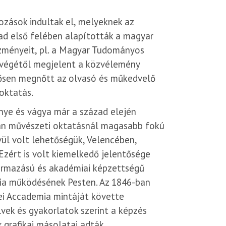
tozások indultak el, melyeknek az
ad első felében alapították a magyar
ézményeit, pl. a Magyar Tudományos
végétől megjelent a közvélemény
tősen megnőtt az olvasó és műkedvelő
oktatás.
ye és vágya már a század elején
gán művészeti oktatásnál magasabb fokú
ül volt lehetőségük, Velencében,
zért is volt kiemelkedő jelentősége
zármazású és akadémiai képzettségű
mia működésének Pesten. Az 1846-ban
ei Accademia mintáját követte
vek és gyakorlatok szerint a képzés
 grafikai másolatai adták.