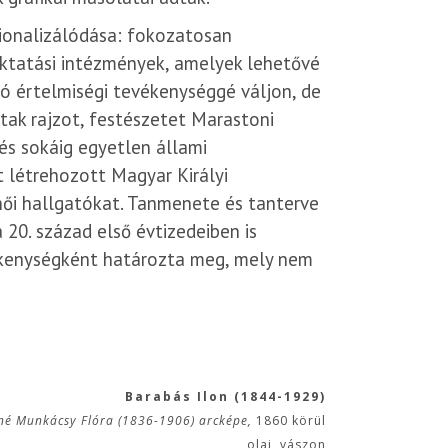
ionalizálódása: fokozatosan
oktatási intézmények, amelyek lehetővé
ó értelmiségi tevékenységgé váljon, de
tak rajzot, festészetet Marastoni
s sokáig egyetlen állami
 létrehozott Magyar Királyi
ői hallgatókat. Tanmenete és tanterve
20. század első évtizedeiben is
ékenységként határozta meg, mely nem
Barabás Ilon (1844-1929)
né Munkácsy Flóra (1836-1906) arcképe,
1860 körül
olaj, vászon