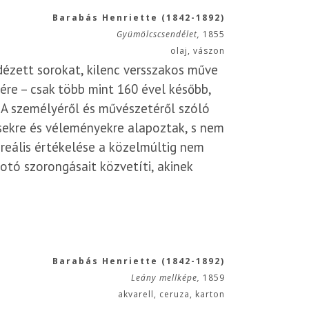
Barabás Henriette (1842-1892)
Gyümölcscsendélet,
1855
olaj, vászon
dézett sorokat, kilenc versszakos műve
ére – csak több mint 160 ével később,
A személyéről és művészetéről szóló
sekre és véleményekre alapoztak, s nem
 reális értékelése a közelmúltig nem
otó szorongásait közvetíti, akinek
Barabás Henriette (1842-1892)
Leány mellképe,
1859
akvarell, ceruza, karton