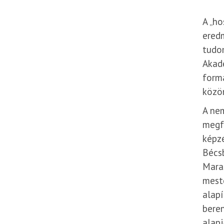
A „ho
eredm
tudom
Akad
formá
közön
A ne
megf
képzé
Bécsb
Maras
meste
alapí
beren
alapj