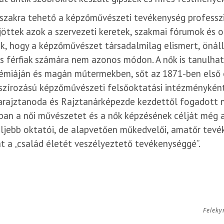
rszakra tehető a képzőművészeti tevékenység professz
jöttek azok a szervezeti keretek, szakmai fórumok és 
k, hogy a képzőművészet társadalmilag elismert, önáll
s férfiak számára nem azonos módon. A nők is tanulhat
émiáján és magán műtermekben, sőt az 1871-ben első é
szírozású képzőművészeti felsőoktatási intézményként
arajztanoda és Rajztanárképezde kezdettől fogadott n
an a női művészetet és a nők képzésének célját még a 
eljebb oktatói, de alapvetően műkedvelői, amatőr tev
t a „család életét veszélyeztető tevékenységgé”.
Feleky