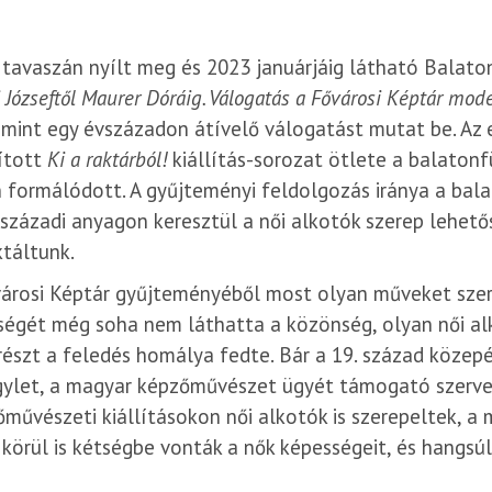
tavaszán nyílt meg és 2023 januárjáig látható Balato
 Józseftől Maurer Dóráig. Válogatás a Fővárosi Képtár mo
mint egy évszázadon átívelő válogatást mutat be. Az 
ított
Ki a raktárból!
kiállítás-sorozat ötlete a balaton
 formálódott. A gyűjteményi feldolgozás iránya a balat
 századi anyagon keresztül a női alkotók szerep lehetős
ktáltunk.
árosi Képtár gyűjteményéből most olyan műveket szere
égét még soha nem láthatta a közönség, olyan női alko
észt a feledés homálya fedte. Bár a 19. század közepét
ylet, a magyar képzőművészet ügyét támogató szerveze
őművészeti kiállításokon női alkotók is szerepeltek,
körül is kétségbe vonták a nők képességeit, és hangs