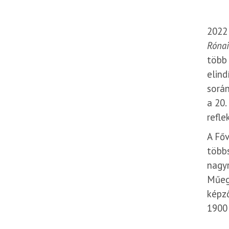
2022 
Rónai
több 
elind
során
a 20.
refle
A Főv
többs
nagyr
Műeg
képz
1900 