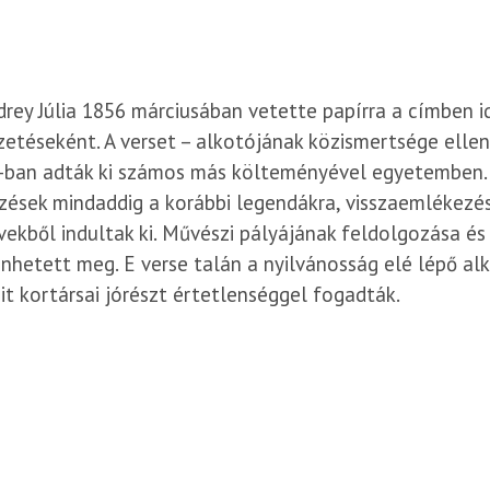
rey Júlia 1856 márciusában vetette papírra a címben i
etéseként. A verset – alkotójának közismertsége ellen
-ban adták ki számos más költeményével egyetemben. 
ések mindaddig a korábbi legendákra, visszaemlékezé
ekből indultak ki. Művészi pályájának feldolgozása és
nhetett meg. E verse talán a nyilvánosság elé lépő alk
t kortársai jórészt értetlenséggel fogadták.