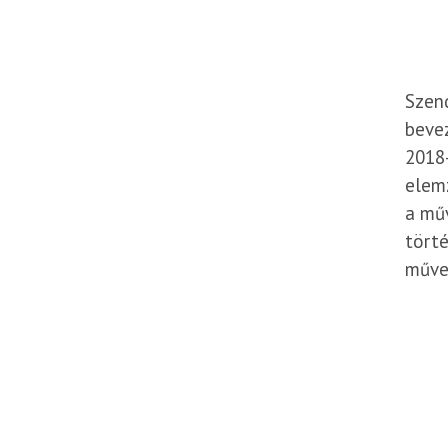
Szend
bevez
2018
elemz
a műv
törté
művei