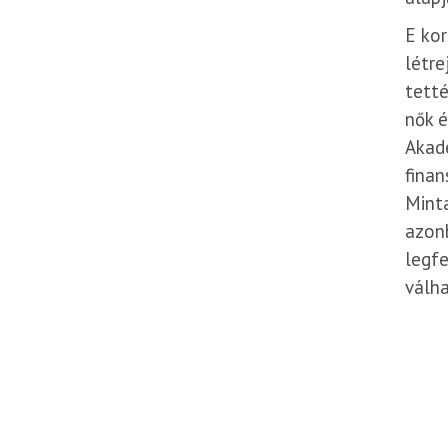
E ko
létre
tetté
nők é
Akad
finan
Mint
azonb
legf
válha