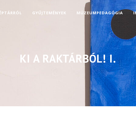
KÉPTÁRRÓL
GYŰJTEMÉNYEK
MÚZEUMPEDAGÓGIA
KI A RAKTÁRBÓL! I.