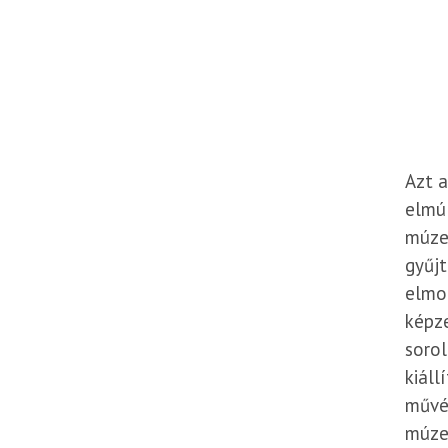
Azt a
elmú
múzeu
gyűjt
elmoz
képze
sorol
Elérhetőségek
kiáll
művés
1037 Budapest, Kiscelli u. 108.
múze
Email:
fovarosi_keptar[kukac]btm.hu