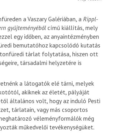
nfüreden a Vaszary Galériában, a
Rippl-
dern gyűjteményéből
című kiállítás, mely
ezzel egy időben, az anyaintézményben
füredi bemutatóhoz kapcsolódó kutatás
onfüredi tárlat folytatása, hiszen ott
égeire, társadalmi helyzetére is
tnénk a látogatók elé tárni, melyek
tótól, akiknek az életét, pályáját
ől általános volt, hogy az induló Pesti
t, tárlatain, vagy más csoportos
 a meghatározó véleményformálók még
úlyozták műkedvelői tevékenységüket.