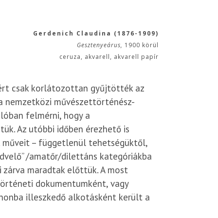
Gerdenich Claudina (1876-1909)
Gesztenyeárus,
1900 körül
ceruza, akvarell, akvarell papír
ért csak korlátozottan gyűjtötték az
 a nemzetközi művészettörténész-
lóban felmérni, hogy a
ük. Az utóbbi időben érezhető is
 műveit – függetlenül tehetségüktől,
dvelő” /amatőr/dilettáns kategóriákba
 zárva maradtak előttük. A most
störténeti dokumentumként, vagy
rtől a 17-es villamossal vagy a Batthyány tértől a 19-
onba illeszkedő alkotásként került a
 Szent Margit Kórház megállóig utazva. A Kolosy térről