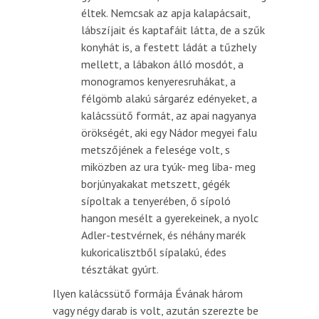
éltek. Nemcsak az apja kalapácsait,
lábszíjait és kaptafáit látta, de a szűk
konyhát is, a festett ládát a tűzhely
mellett, a lábakon álló mosdót, a
monogramos kenyeresruhákat, a
félgömb alakú sárgaréz edényeket, a
kalácssütő formát, az apai nagyanya
örökségét, aki egy Nádor megyei falu
metszőjének a felesége volt, s
miközben az ura tyúk- meg liba- meg
borjúnyakakat metszett, gégék
sípoltak a tenyerében, ő sípoló
hangon mesélt a gyerekeinek, a nyolc
Adler-testvérnek, és néhány marék
kukoricalisztből sípalakú, édes
tésztákat gyúrt.
Ilyen kalácssütő formája Évának három
vagy négy darab is volt, azután szerezte be