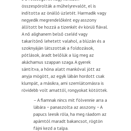
összespórolták a műhelyrevalót, el is
indította az önálló üzletét. Harmadik vagy
negyedik megrendelőként egy asszony
állított be hozzá a tizenkét év körüli fiával.
A nő alighanem belső cseléd vagy
takarítónő lehetett valahol, a blúzán és a
szoknyáján látszottak a foldozások,
pótlások, áradt belőlük a lúg meg az
akáchamus szappan szaga. A gyerek
sántítva, a hóna alatt mankóval jött az
anyja mögött, az egyik lábán hordott csak
klumpát, a másikra, ami szemlátomásra is
rövidebb volt amattól, rongyokat kötöttek.
– A fiamnak nincs mit fölvennie arra a
lábára − panaszolta az asszony. − A
papucs leesik róla, ha meg ráadom az
apámtól maradt bakancsot, rögtön
fájni kezd a talpa.