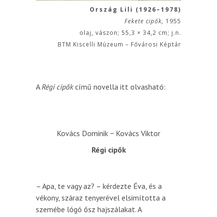
Ország Lili (1926–1978)
Fekete cipők,
1955
olaj, vászon; 55,3 × 34,2 cm; j.n.
BTM Kiscelli Múzeum – Fővárosi Képtár
A
Régi cipők
című novella itt olvasható:
Kovács Dominik − Kovács Viktor
Régi cipők
– Apa, te vagy az? – kérdezte Éva, és a
vékony, száraz tenyerével elsimította a
szemébe lógó ősz hajszálakat. A