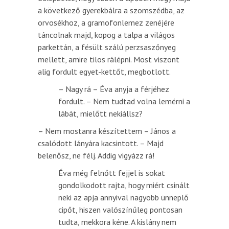
a következő gyerekbálra a szomszédba, az
orvosékhoz, a gramofonlemez zenéjére
táncolnak majd, kopog a talpa a világos
parkettán, a fésült szálú perzsaszőnyeg
mellett, amire tilos rálépni. Most viszont
alig fordult egyet-kettőt, megbotlott.
– Nagy rá – Éva anyja a férjéhez
fordult. – Nem tudtad volna lemérni a
lábát, mielőtt nekiállsz?
– Nem mostanra készítettem – János a
csalódott lányára kacsintott. – Majd
belenősz, ne félj. Addig vigyázz rá!
Éva még felnőtt fejjel is sokat
gondolkodott rajta, hogy miért csinált
neki az apja annyival nagyobb ünneplő
cipőt, hiszen valószínűleg pontosan
tudta, mekkora kéne. A kislány nem