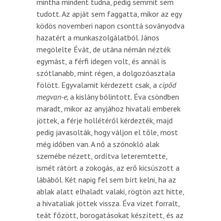
mintha mindent tudna, pedig semmit sem
tudott. Az apját sem faggatta, mikor az egy
ködös novemberi napon csonttá soványodva
hazatért a munkaszolgálatból. János
megölelte Évát, de utána némán nézték
egymást, a férfi idegen volt, és annál is
szótlanabb, mint régen, a dolgozóasztala
fölött. Egyvalamit kérdezett csak, a
cipőd
megvan-e,
a kislány bólintott. Éva csöndben
maradt, mikor az anyjához hivatali emberek
jöttek, a férje hollétéről kérdezték, majd
pedig javasolták, hogy váljon el tőle, most
még időben van. A nő a szónokló alak
szemébe nézett, ordítva leteremtette,
ismét rátört a zokogás, az erő kicsúszott a
lábából. Két napig fel sem bírt kelni, ha az
ablak alatt elhaladt valaki, rögtön azt hitte,
a hivataliak jöttek vissza. Éva vizet forralt,
teát főzött, borogatásokat készített, és az