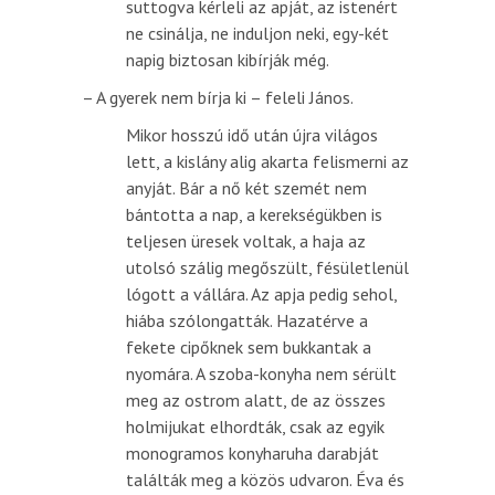
suttogva kérleli az apját, az istenért
ne csinálja, ne induljon neki, egy-két
napig biztosan kibírják még.
– A gyerek nem bírja ki – feleli János.
Mikor hosszú idő után újra világos
lett, a kislány alig akarta felismerni az
anyját. Bár a nő két szemét nem
bántotta a nap, a kerekségükben is
teljesen üresek voltak, a haja az
utolsó szálig megőszült, fésületlenül
lógott a vállára. Az apja pedig sehol,
hiába szólongatták. Hazatérve a
fekete cipőknek sem bukkantak a
nyomára. A szoba-konyha nem sérült
meg az ostrom alatt, de az összes
holmijukat elhordták, csak az egyik
monogramos konyharuha darabját
találták meg a közös udvaron. Éva és