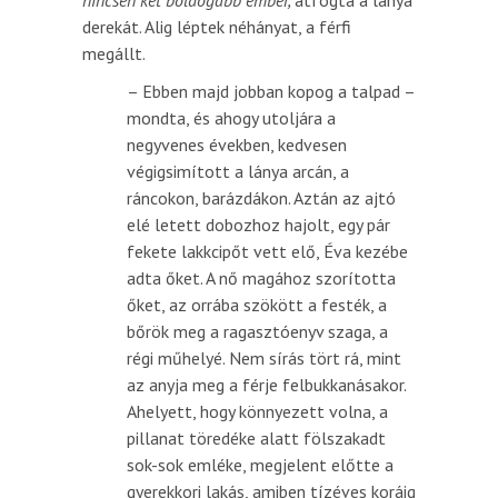
derekát. Alig léptek néhányat, a férfi
megállt.
– Ebben majd jobban kopog a talpad –
mondta, és ahogy utoljára a
negyvenes években, kedvesen
végigsimított a lánya arcán, a
ráncokon, barázdákon. Aztán az ajtó
elé letett dobozhoz hajolt, egy pár
fekete lakkcipőt vett elő, Éva kezébe
adta őket. A nő magához szorította
őket, az orrába szökött a festék, a
bőrök meg a ragasztóenyv szaga, a
régi műhelyé. Nem sírás tört rá, mint
az anyja meg a férje felbukkanásakor.
Ahelyett, hogy könnyezett volna, a
pillanat töredéke alatt fölszakadt
sok-sok emléke, megjelent előtte a
gyerekkori lakás, amiben tízéves koráig