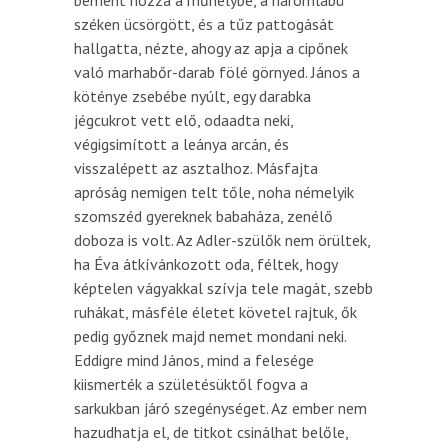
széken ücsörgött, és a tűz pattogását
hallgatta, nézte, ahogy az apja a cipőnek
való marhabőr-darab fölé görnyed. János a
köténye zsebébe nyúlt, egy darabka
jégcukrot vett elő, odaadta neki,
végigsimított a leánya arcán, és
visszalépett az asztalhoz. Másfajta
apróság nemigen telt tőle, noha némelyik
szomszéd gyereknek babaháza, zenélő
doboza is volt. Az Adler-szülők nem örültek,
ha Éva átkívánkozott oda, féltek, hogy
képtelen vágyakkal szívja tele magát, szebb
ruhákat, másféle életet követel rajtuk, ők
pedig győznek majd nemet mondani neki.
Eddigre mind János, mind a felesége
kiismerték a születésüktől fogva a
sarkukban járó szegénységet. Az ember nem
hazudhatja el, de titkot csinálhat belőle,