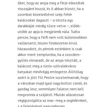
őket, hogy az anyja meg a férje elkezdtek
visszajárni hozzá, és ő abban bízott, ha a
szombat közeledtével szép fehér
kalácsokat dagaszt − a tészta egy
darabkáját mindig tűzre vetve −, előbb-
utóbb az apja is megjelenik nála. Tudta
persze, hogy a férfi nem volt különösebben
vallástartó, hiszen felekezeten kívül
házasodott, és péntek esténként is csak
akkor ment templomba, ha a szocdem-
gyűlés elmaradt, de az anyja tésztáit, a
kalácsot meg a túrós-szilvalekváros
batyukat mindvégig emlegette. Állítólag
azért is jött föl Pestre suszterinasnak, hogy
a városban majd igazi nagy boltot csinál, és
gazdag lesz, semmilyen falatot nem kell
megvonnia a szájától. Miután alázatosan
végigszolgálta az inas- meg a segédéveket,
s a feleségével nagy nehezen