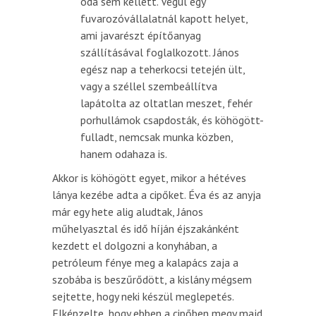
oda sem kellett. Végül egy
fuvarozóvállalatnál kapott helyet,
ami javarészt építőanyag
szállításával foglalkozott. János
egész nap a teherkocsi tetején ült,
vagy a széllel szembeállítva
lapátolta az oltatlan meszet, fehér
porhullámok csapdosták, és köhögött-
fulladt, nemcsak munka közben,
hanem odahaza is.
Akkor is köhögött egyet, mikor a hétéves
lánya kezébe adta a cipőket. Éva és az anyja
már egy hete alig aludtak, János
műhelyasztal és idő híján éjszakánként
kezdett el dolgozni a konyhában, a
petróleum fénye meg a kalapács zaja a
szobába is beszűrődött, a kislány mégsem
sejtette, hogy neki készül meglepetés.
Elképzelte, hogy ebben a cipőben megy majd