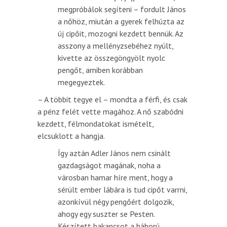
megpróbálok segíteni – fordult János
a nőhöz, miután a gyerek felhúzta az
új cipőit, mozogni kezdett bennük. Az
asszony a mellényzsebéhez nyúlt,
kivette az összegöngyölt nyolc
pengőt, amiben korábban
megegyeztek.
– A többit tegye el – mondta a férfi, és csak
a pénz felét vette magához. A nő szabódni
kezdett, félmondatokat ismételt,
elcsuklott a hangja.
Így aztán Adler János nem csinált
gazdagságot magának, noha a
városban hamar híre ment, hogy a
sérült ember lábára is tud cipőt varrni,
azonkívül négy pengőért dolgozik,
ahogy egy suszter se Pesten.
Készített bakancsot a háború