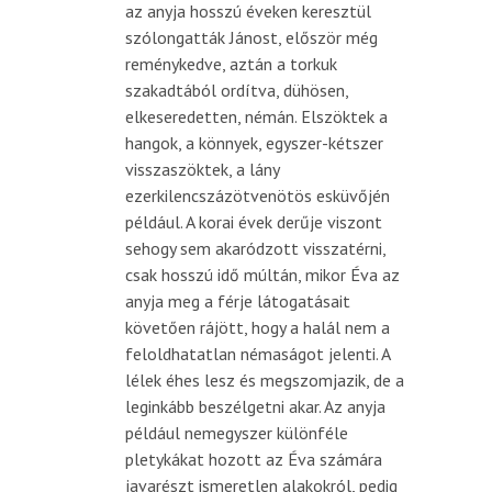
az anyja hosszú éveken keresztül
szólongatták Jánost, először még
reménykedve, aztán a torkuk
szakadtából ordítva, dühösen,
elkeseredetten, némán. Elszöktek a
hangok, a könnyek, egyszer-kétszer
visszaszöktek, a lány
ezerkilencszázötvenötös esküvőjén
például. A korai évek derűje viszont
sehogy sem akaródzott visszatérni,
csak hosszú idő múltán, mikor Éva az
anyja meg a férje látogatásait
követően rájött, hogy a halál nem a
feloldhatatlan némaságot jelenti. A
lélek éhes lesz és megszomjazik, de a
leginkább beszélgetni akar. Az anyja
például nemegyszer különféle
pletykákat hozott az Éva számára
javarészt ismeretlen alakokról, pedig