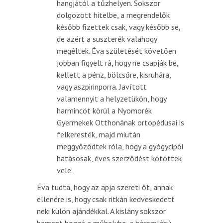
hangjától a tűzhelyen. Sokszor
dolgozott hitelbe, a megrendelők
később fizettek csak, vagy később se,
de azért a suszterék valahogy
megéltek. Éva születését követően
jobban figyelt rá, hogy ne csapják be,
kellett a pénz, bölcsőre, kisruhára,
vagy aszpirinporra. Javított
valamennyit a helyzetükön, hogy
harmincöt körül a Nyomorék
Gyermekek Otthonának ortopédusai is
felkeresték, majd miután
meggyőződtek róla, hogy a gyógycipői
hatásosak, éves szerződést kötöttek
vele.
Éva tudta, hogy az apja szereti őt, annak
ellenére is, hogy csak ritkán kedveskedett
neki külön ajándékkal. A kislány sokszor
bement hozzá a műhelybe, a háromlábú