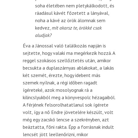
soha életében nem pletykálkodott, és
ráadásul kávét főzetett a lányával,
noha a kávé az örök álomnak sem
kedvez,
mit akarsz te, örökké csak
aludjak?
Éva a Jánossal való találkozás napján is
sejtette, hogy valaki ma megérkezik hozzá. A
reggel szokásos szellőztetés után, amikor
becsukta a duplaszárnyas ablakokat, a lakás
két szemét, érezte, hogy idebent más
szemek nyílnak, a régi időben ragadt
ígéreteké, azok mosolyognak rá a
kilincslyukból meg a könyvespolc hézagaiból.
A férjének felsorolhatatlanul sok ígérete
volt, így a nő Endre jövetelére készült, volt
még egy zacskó lencse a szekrényben, azt
beáztatta, főni rakta. Épp a forrásnak indult
lencsét jött leellenőrizni, mikor