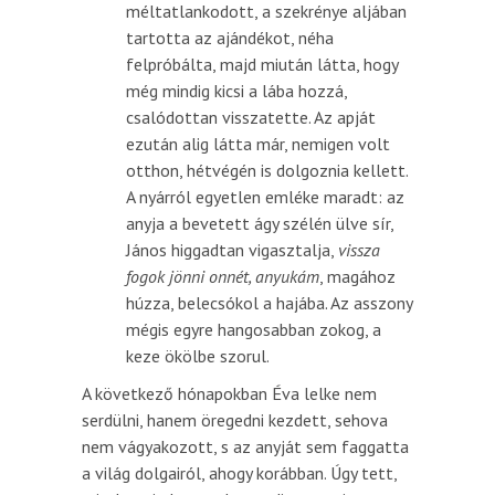
méltatlankodott, a szekrénye aljában
tartotta az ajándékot, néha
felpróbálta, majd miután látta, hogy
még mindig kicsi a lába hozzá,
csalódottan visszatette. Az apját
ezután alig látta már, nemigen volt
otthon, hétvégén is dolgoznia kellett.
A nyárról egyetlen emléke maradt: az
anyja a bevetett ágy szélén ülve sír,
János higgadtan vigasztalja,
vissza
fogok jönni onnét, anyukám
, magához
húzza, belecsókol a hajába. Az asszony
mégis egyre hangosabban zokog, a
keze ökölbe szorul.
A következő hónapokban Éva lelke nem
serdülni, hanem öregedni kezdett, sehova
nem vágyakozott, s az anyját sem faggatta
a világ dolgairól, ahogy korábban. Úgy tett,