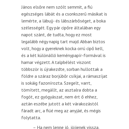
János elsőre nem szólt semmit, a fiú
egészséges lábát és a csonkszerű másikat is
lemérte, a lábujj- és lábszárbőséget, a boka
szélességét. Egy pár cipőre általában egy
napot szánt, de tudta, hogy ez most
legalább négy napig tart majd. Abban biztos
volt, hogy a gyereknek kocka orrú cipő kell,
és a két különálló keménypapír-formával is
hamar végzett. A talpbélést viszont
többször is újrakezdte, sorban hullottak a
földre a száraz borjúbőr csíkjai, a rámaszíjat
is sokáig fazonírozta. Szegelt, varrt,
tömített, megállt, az asztalra dobta a
fogót, ez gyógyászat, nem ért ő ehhez,
aztán eszébe jutott a két várakozástól
fáradt arc, a fiúé meg az anyjáé, és mégis
folytatta.
– Ha nem lenne jó, jöjjenek vissza,