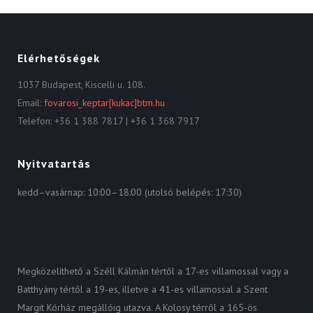
Elérhetőségek
1037 Budapest, Kiscelli u. 108.
Email:
fovarosi_keptar[kukac]btm.hu
Telefon: +36 1 388 7817 | +36 1 368 7917
Nyitvatartás
kedd–vasárnap: 10:00–18:00 (utolsó belépés: 17:30)
Megközelíthető a Széll Kálmán tértől a 17-es villamossal vagy a
Batthyány tértől a 19-es, illetve a 41-es villamossal a Szent
Margit Kórház megállóig utazva. A Kolosy térről a 165-ös