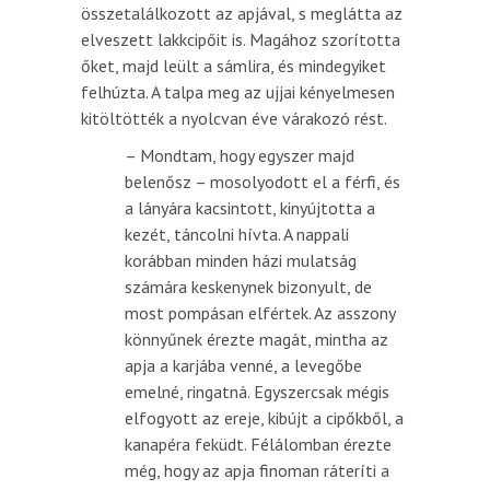
összetalálkozott az apjával, s meglátta az
elveszett lakkcipőit is. Magához szorította
őket, majd leült a sámlira, és mindegyiket
felhúzta. A talpa meg az ujjai kényelmesen
kitöltötték a nyolcvan éve várakozó rést.
– Mondtam, hogy egyszer majd
belenősz – mosolyodott el a férfi, és
a lányára kacsintott, kinyújtotta a
kezét, táncolni hívta. A nappali
korábban minden házi mulatság
számára keskenynek bizonyult, de
most pompásan elfértek. Az asszony
könnyűnek érezte magát, mintha az
apja a karjába venné, a levegőbe
emelné, ringatná. Egyszercsak mégis
elfogyott az ereje, kibújt a cipőkből, a
kanapéra feküdt. Félálomban érezte
még, hogy az apja finoman ráteríti a