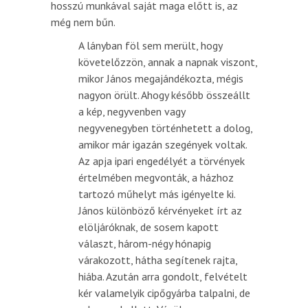
hosszú munkával saját maga előtt is, az
még nem bűn.
A lányban föl sem merült, hogy
követelőzzön, annak a napnak viszont,
mikor János megajándékozta, mégis
nagyon örült. Ahogy később összeállt
a kép, negyvenben vagy
negyvenegyben történhetett a dolog,
amikor már igazán szegények voltak.
Az apja ipari engedélyét a törvények
értelmében megvonták, a házhoz
tartozó műhelyt más igényelte ki.
János különböző kérvényeket írt az
elöljáróknak, de sosem kapott
választ, három-négy hónapig
várakozott, hátha segítenek rajta,
hiába. Azután arra gondolt, felvételt
kér valamelyik cipőgyárba talpalni, de