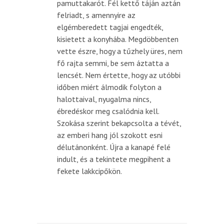
pamuttakarót. Fél kettő táján aztán
felriadt, s amennyire az
elgémberedett tagjai engedték,
kisietett a konyhába. Megdöbbenten
vette észre, hogy a tűzhely üres, nem
fő rajta semmi, be sem áztatta a
lencsét. Nem értette, hogy az utóbbi
időben miért álmodik folyton a
halottaival, nyugalma nincs,
ébredéskor meg csalódnia kell.
Szokása szerint bekapcsolta a tévét,
az emberi hang jól szokott esni
délutánonként. Újra a kanapé felé
indult, és a tekintete megpihent a
fekete lakkcipőkön.