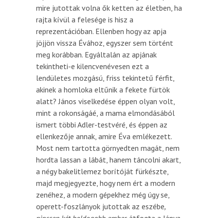
mire jutottak volna ők ketten az életben, ha
rajta kívül a felesége is hisz a
reprezentációban. Ellenben hogy az apja
jöjjön vissza Évához, egyszer sem történt
meg korábban. Egyáltalán az apjának
tekintheti-e kilencvenévesen ezt a
lendületes mozgású, friss tekintetű férfit,
akinek a homloka eltűnik a fekete fürtök
alatt? János viselkedése éppen olyan volt,
mint a rokonságáé, a mama elmondásából
ismert többi Adler-testvéré, és éppen az
ellenkezője annak, amire Éva emlékezett.
Most nem tartotta görnyedten magát, nem
hordta lassan a lábát, hanem táncolni akart,
a négy bakelitlemez borítóját fürkészte,
majd megjegyezte, hogy nem ért a modern
zenéhez, a modern gépekhez még úgy se,
operett-foszlányok jutottak az eszébe
,
nincsen két boldogabb ember,
átfogta a lánya