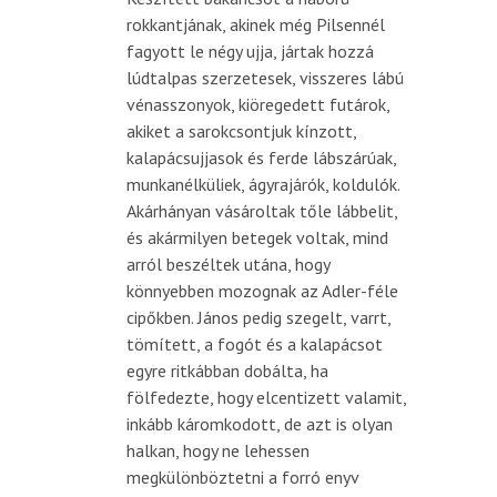
rokkantjának, akinek még Pilsennél
fagyott le négy ujja, jártak hozzá
lúdtalpas szerzetesek, visszeres lábú
vénasszonyok, kiöregedett futárok,
akiket a sarokcsontjuk kínzott,
kalapácsujjasok és ferde lábszárúak,
munkanélküliek, ágyrajárók, koldulók.
Akárhányan vásároltak tőle lábbelit,
és akármilyen betegek voltak, mind
arról beszéltek utána, hogy
könnyebben mozognak az Adler-féle
cipőkben. János pedig szegelt, varrt,
tömített, a fogót és a kalapácsot
egyre ritkábban dobálta, ha
fölfedezte, hogy elcentizett valamit,
inkább káromkodott, de azt is olyan
halkan, hogy ne lehessen
megkülönböztetni a forró enyv