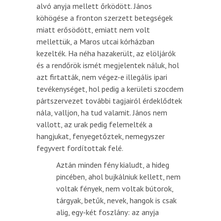
alvó anyja mellett őrködött. János
köhögése a fronton szerzett betegségek
miatt erősödött, emiatt nem volt
mellettük, a Maros utcai kórházban
kezelték. Ha néha hazakerült, az elöljárók
és a rendőrök ismét megjelentek náluk, hol
azt firtatták, nem végez-e illegális ipari
tevékenységet, hol pedig a kerületi szocdem
pártszervezet további tagjairól érdeklődtek
nála, valljon, ha tud valamit. János nem
vallott, az urak pedig felemelték a
hangjukat, fenyegetőztek, nemegyszer
fegyvert fordítottak felé.
Aztán minden fény kialudt, a hideg
pincében, ahol bujkálniuk kellett, nem
voltak fények, nem voltak bútorok,
tárgyak, betűk, nevek, hangok is csak
alig, egy-két foszlány: az anyja