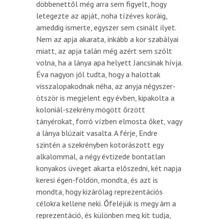
döbbenettől még arra sem figyelt, hogy
letegezte az apját, noha tízéves koráig,
ameddig ismerte, egyszer sem csinált ilyet.
Nem az apja akarata, inkább a kor szabályai
miatt, az apja talán még azért sem szólt
volna, ha a lánya apa helyett Jancsinak hívja.
Éva nagyon jól tudta, hogy a halottak
visszalopakodnak néha, az anyja négyszer-
ötször is megjelent egy évben, kipakolta a
koloniál-szekrény mögött őrzött
tányérokat, forró vízben elmosta őket, vagy
a lánya blúzait vasalta. A férje, Endre
szintén a szekrényben kotorászott egy
alkalommal, a négy évtizede bontatlan
konyakos üveget akarta előszedni, két napja
keresi égen-földön, mondta, és azt is
mondta, hogy kizárólag reprezentációs
célokra kellene neki. Őfeléjük is megy ám a
reprezentáció, és különben meg kit tudja,