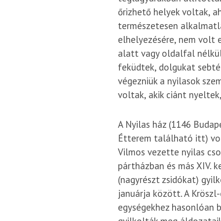
őrizhető helyek voltak, a
természetesen alkalmatl
elhelyezésére, nem volt e
alatt vagy oldalfal nélkü
feküdtek, dolgukat sebt
végezniük a nyilasok sze
voltak, akik ciánt nyeltek
A Nyilas ház (1146 Budap
Étterem található itt) v
Vilmos vezette nyilas cs
pártházban és más XIV. k
(nagyrészt zsidókat) gyi
januárja között. A Kröszl
egységekhez hasonlóan be