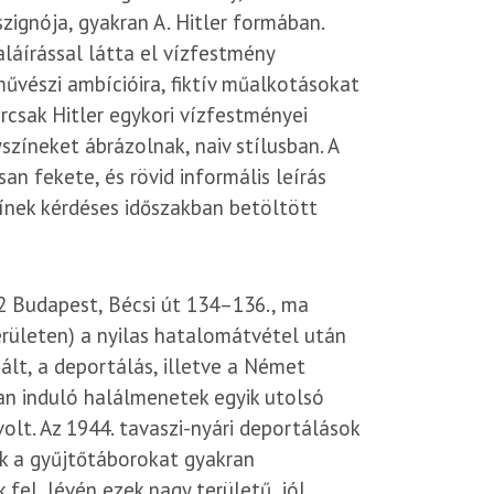
zignója, gyakran A. Hitler formában.
aláírással látta el vízfestmény
művészi ambícióira, fiktív műalkotásokat
rcsak Hitler egykori vízfestményei
zíneket ábrázolnak, naiv stílusban. A
an fekete, és rövid informális leírás
zínek kérdéses időszakban betöltött
2 Budapest, Bécsi út 134–136., ma
erületen) a nyilas hatalomátvétel után
ált, a deportálás, illetve a Német
n induló halálmenetek egyik utolsó
lt. Az 1944. tavaszi-nyári deportálások
k a gyűjtőtáborokat gyakran
 fel, lévén ezek nagy területű, jól