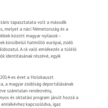
táris tapasztalata volt a második
ás, melyet a náci Németország és a
bbek között magyar nyilasok –
ek körülbelül hatmillió európai, zsidó
ldozatul. A rá való emlékezés a túlélő
ók identitásának részévé, egyik
2014-es évet a Holokauszt
a, a magyar zsidóság deportálásának
zve számtalan rendezvény,
nyos és oktatási program járult hozzá a
 emlékévhez kapcsolódva, igaz