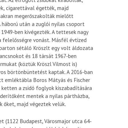
at. Az elfogott zsidókat kirabolták,
k, cigarettával égették, majd
yakran megerőszakolták mielőtt
 háború után a zuglói nyilas csoport
s 1949-ben kivégezték. A tettesek nagy
a felelősségre vonást. Másfél évtized
arton sétáló Kröszlt egy volt áldozata
arancsnokot és 18 társát 1967-ben
ármukat (köztük Kröszl Vilmost is)
lyos börtönbüntetést kaptak. A 2016-ban
tt emléktábla Boros Mátyás és Fischer
k ketten a zsidó foglyok kiszabadítására
derítőként mentek a nyilas pártházba,
k őket, majd végeztek velük.
et (1122 Budapest, Városmajor utca 64-