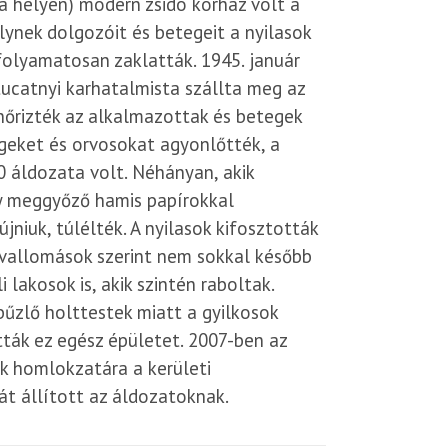
a helyén) modern zsidó kórház volt a
ynek dolgozóit és betegeit a nyilasok
olyamatosan zaklatták. 1945. január
tucatnyi karhatalmista szállta meg az
nőrizték az alkalmazottak és betegek
tegeket és orvosokat agyonlőtték, a
 áldozata volt. Néhányan, akik
y meggyőző hamis papírokkal
újniuk, túlélték. A nyilasok kifosztották
úvallomások szerint nem sokkal később
 lakosok is, akik szintén raboltak.
űzlő holttestek miatt a gyilkosok
tták ez egész épületet. 2007-ben az
k homlokzatára a kerületi
t állított az áldozatoknak.