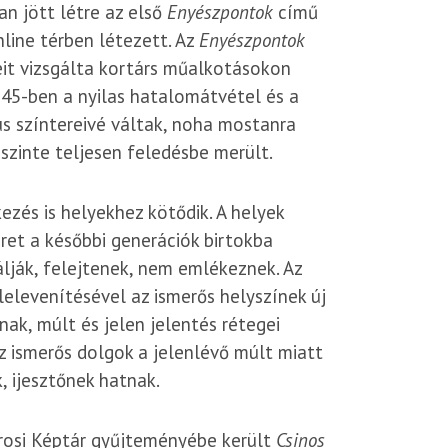
n jött létre az első
Enyészpontok
című
nline térben létezett. Az
Enyészpontok
it vizsgálta kortárs műalkotásokon
45-ben a nyilas hatalomátvétel és a
s színtereivé váltak, noha mostanra
szinte teljesen feledésbe merült.
zés is helyekhez kötődik. A helyek
eret a későbbi generációk birtokba
lják, felejtenek, nem emlékeznek. Az
lelevenítésével az ismerős helyszínek új
ak, múlt és jelen jelentés rétegei
z ismerős dolgok a jelenlévő múlt miatt
, ijesztőnek hatnak.
rosi Képtár gyűjteményébe került
Csinos