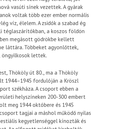
hová vasúti sínek vezettek. A gyárak
anok voltak több ezer ember normális
lég víz, élelem. A zsidók a szabad ég
li téglaszárítókban, a koszos földön
ében megásott gödrökbe kellett
me láttára. Többeket agyonlőttek,
, öngyilkosok lettek.
est, Thököly út 80., ma a Thököly
olt 1944–1945 fordulóján a Kröszl
oport székháza. A csoport ebben a
erületi helyszíneken 200-300 embert
lkolt meg 1944 októbere és 1945
-csoport tagjai a máshol működő nyilas
stiális kegyetlenséggel kínozták és