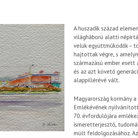
A huszadik század elemen
világháború alatti népirt
velük együttműködők – tö
hajtottak végre, s amelyn
származású ember esett á
és az azt követő generáci
alappillérévé vált.
Magyarország kormány a 
Emlékévének nyilvánított
70. évfordulójára emléke
ismeretterjesztő, tudomá
múlt feldolgozásához. Az