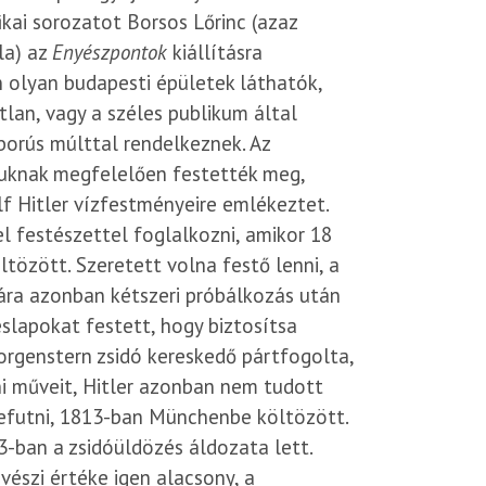
kai sorozatot Borsos Lőrinc (azaz
la) az
Enyészpontok
kiállításra
n olyan budapesti épületek láthatók,
lan, vagy a széles publikum által
áborús múlttal rendelkeznek. Az
tuknak megfelelően festették meg,
olf Hitler vízfestményeire emlékeztet.
l festészettel foglalkozni, amikor 18
tözött. Szeretett volna festő lenni, a
ára azonban kétszeri próbálkozás után
slapokat festett, hogy biztosítsa
rgenstern zsidó kereskedő pártfogolta,
ni műveit, Hitler azonban nem tudott
 befutni, 1813-ban Münchenbe költözött.
-ban a zsidóüldözés áldozata lett.
űvészi értéke igen alacsony, a