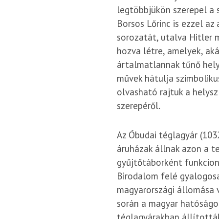
legtöbbjükön szerepel a s
Borsos Lőrinc is ezzel az 
sorozatát, utalva Hitler 
hozva létre, amelyek, aká
ártalmatlannak tűnő helys
művek hátulja szimbolikus
olvasható rajtuk a helys
szerepéről.
Az Óbudai téglagyár (103
áruházak állnak azon a t
gyűjtőtáborként funkcion
Birodalom felé gyalogosa
magyarországi állomása vo
során a magyar hatóságo
téglagyárakban állították