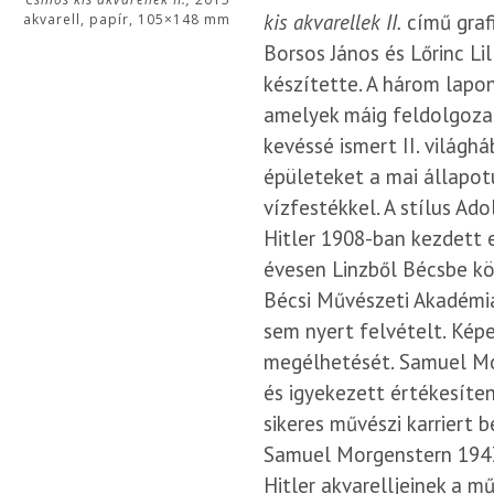
kis akvarellek II.
című grafi
akvarell, papír, 105×148 mm
Borsos János és Lőrinc Lil
készítette. A három lapo
amelyek máig feldolgozat
kevéssé ismert II. világh
épületeket a mai állapo
vízfestékkel. A stílus Ad
Hitler 1908-ban kezdett e
évesen Linzből Bécsbe köl
Bécsi Művészeti Akadémi
sem nyert felvételt. Képe
megélhetését. Samuel Mo
és igyekezett értékesíte
sikeres művészi karriert
Samuel Morgenstern 1943
Hitler akvarelljeinek a m