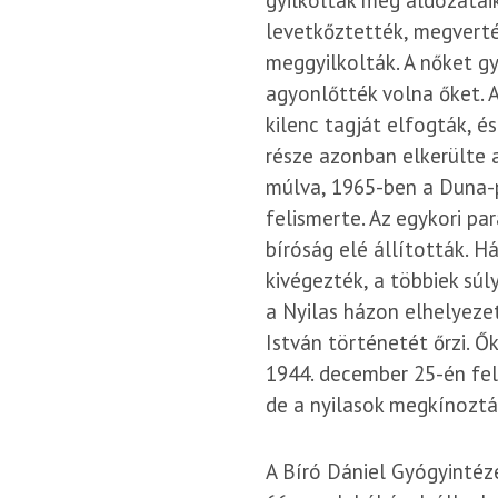
gyilkolták meg áldozataik
levetkőztették, megverté
meggyilkolták. A nőket g
agyonlőtték volna őket. A
kilenc tagját elfogták, é
része azonban elkerülte 
múlva, 1965-ben a Duna-p
felismerte. Az egykori p
bíróság elé állították. H
kivégezték, a többiek sú
a Nyilas házon elhelyeze
István történetét őrzi. Ő
1944. december 25-én fel
de a nyilasok megkínoztá
A Bíró Dániel Gyógyintéz