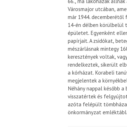
66., ma lakóházak állnak 
Városmajor utcában, amel
már 1944. decemberétől f
14-én délben körülbelül 
épületet. Egyenként elle
papírjait. A zsidókat, be
mészárlásnak mintegy 160
keresztények voltak, vag
rendelkeztek, sikerült elb
a kórházat. Korabeli tan
megjelentek a környékbeli
Néhány nappal később a b
visszatértek és felgyújto
azóta felépült tömbháza
önkormányzat emléktáblá