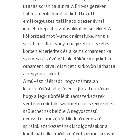
utazás során talált rá. A Brit-szigeteken
több, a neolitikumban keletkezett
emlékegyüttes található ötezer évnél
idősebb képi ábrázolásokkal, vésetekkel. A
kőkorszaki motívumok némelyike, mint a
spirál, a csillag vagy a négyzetrács széles
körben elterjedtek és a kelta ornamentika
szerves részévé váltak, Rákóczy egy kelta
ornamentikával díszített sírkövön láthatta
a négykarú spirált.
A művész ráébredt, hogy számtalan
kapcsolódási lehetőség rejlik a formában,
hogy a legkülönfélébb rácsszerkezetek,
végtelen minták, szimmetrikus szerkezetek
születhetnek belőle. A négyosztású
négyzetes mezőből kiinduló négykarú
spirálok szerkezetének kidolgozásakor a
kombinatorikai módszerével, permutációval