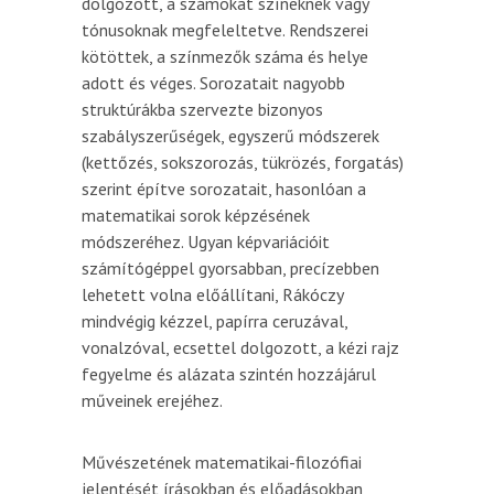
dolgozott, a számokat színeknek vagy
tónusoknak megfeleltetve. Rendszerei
kötöttek, a színmezők száma és helye
adott és véges. Sorozatait nagyobb
struktúrákba szervezte bizonyos
szabályszerűségek, egyszerű módszerek
(kettőzés, sokszorozás, tükrözés, forgatás)
szerint építve sorozatait, hasonlóan a
matematikai sorok képzésének
módszeréhez. Ugyan képvariációit
számítógéppel gyorsabban, precízebben
lehetett volna előállítani, Rákóczy
mindvégig kézzel, papírra ceruzával,
vonalzóval, ecsettel dolgozott, a kézi rajz
fegyelme és alázata szintén hozzájárul
műveinek erejéhez.
Művészetének matematikai-filozófiai
jelentését írásokban és előadásokban