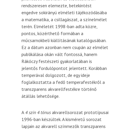
rendszeresen elemezte, betekintést
engedve sokirányú elméleti tájékozódásába
a matematika, a csillagászat, a színelmélet
terén. Elméletét 1998-ban adta közre,
pontos, közérthető formában a
műcsarnokbeli kiállításának katalógusában.
Ez a dátum azonban nem csupán az elmélet
publikálása okán vált fontossá, hanem
Rákóczy festészeti gyakorlatában is
jelentős fordulópontot jelentett. Korábban
temperával dolgozott, de egy ideje
foglalkoztatta a fedő temperafestékről a
transzparens akvarellfestékre történő
átállás lehetősége.
A
4 szín 4 tónus
akvarellsorozat prototípusai
1996-ban készültek. A kisméretű sorozat
lapjain az akvarell színmezők transzparens