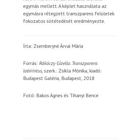
egymás mellett. A képlet használata az
egymásra rétegzett transzparens felületek
fokozatos sötétedését eredményezte.
Írta: Zsemberyné Árvai Mária
Forrás:
Rákóczy Gizella. Transzparens
labirintus,
szerk.: Zsikla Mónika, kiadó:
Budapest Galéria, Budapest, 2018
Fotó: Bakos Ágnes és Tihanyi Bence