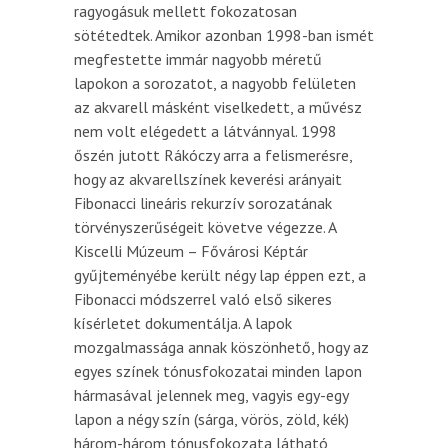
ragyogásuk mellett fokozatosan
sötétedtek. Amikor azonban 1998-ban ismét
megfestette immár nagyobb méretű
lapokon a sorozatot, a nagyobb felületen
az akvarell másként viselkedett, a művész
nem volt elégedett a látvánnyal. 1998
őszén jutott Rákóczy arra a felismerésre,
hogy az akvarellszínek keverési arányait
Fibonacci lineáris rekurzív sorozatának
törvényszerűségeit követve végezze. A
Kiscelli Múzeum – Fővárosi Képtár
gyűjteményébe került négy lap éppen ezt, a
Fibonacci módszerrel való első sikeres
kísérletet dokumentálja. A lapok
mozgalmassága annak köszönhető, hogy az
egyes színek tónusfokozatai minden lapon
hármasával jelennek meg, vagyis egy-egy
lapon a négy szín (sárga, vörös, zöld, kék)
három-három tónusfokozata látható