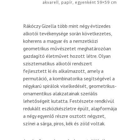
akvarell, papír, egyenként 59×59 cm
Rákóczy Gizella több mint négy évtizedes
alkotói tevékenysége során következetes,
koherens a magyar és a nemzetközi
geometrikus művészetet meghatározóan
gazdagító életművet hozott létre. Olyan
szisztematikus alkotói rendszert
fejlesztett ki és alkalmazott, amely a
permutáció, a kombinatorika segítségével a
négykarú spirálok viselkedését, geometrikus-
ornamentikus alakzatainak szeriális
lehetőségeit kutatta. Festészete rendkívül
redukált eszközkészletre épült, alapformája
a négy egyenlő részre osztott négyzet,
színei a sárga, piros, kék és zöld voltak.