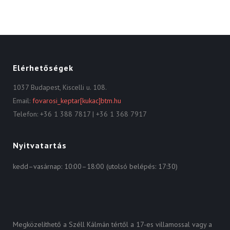
Elérhetőségek
1037 Budapest, Kiscelli u. 108.
Email:
fovarosi_keptar[kukac]btm.hu
Telefon: +36 1 388 7817 | +36 1 368 7917
Nyitvatartás
kedd–vasárnap: 10:00–18:00 (utolsó belépés: 17:30)
Megközelíthető a Széll Kálmán tértől a 17-es villamossal vagy a