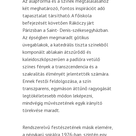
Az alapforma és a színek megtalálásához
két meghatározó, fontos inspirációt adó
tapasztalat társítható. A főiskola
befejezését követően Rákóczy járt
Párizsban a Saint- Denis-székesegyházban.
Az épségben megmaradt gótikus
üvegablakok, a katedrális tiszta színekből
komponált ablakain átszűrődő és
kaleidoszkópszerűen a padlóra vetülő
színes fények a transzcendencia és a
szakralitás élményét jelentették számára.
Ennek festői feldolgozása, a szín
transzparens, egymáson áttűnő ragyogását
legtökéletesebb módon leképezni,
mindvégig művészetének egyik irányító
törekvése maradt.
Rendszerelvű festészetének másik elemére,
a négykarú spirálra 1976-ban, szintén egy