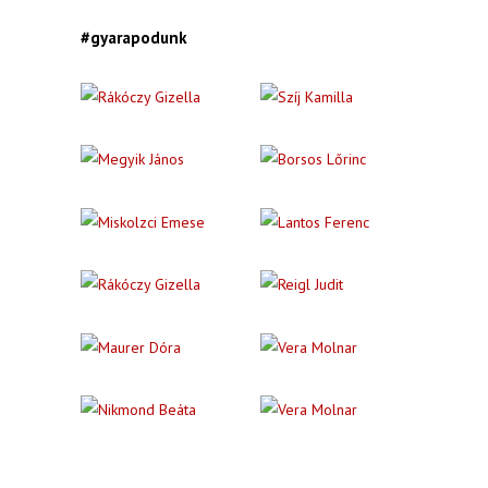
#gyarapodunk