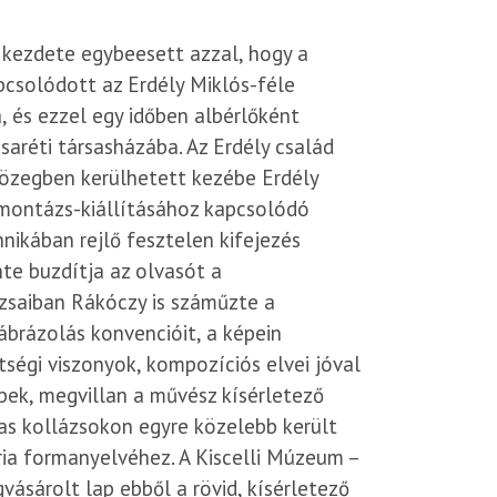
 kezdete egybeesett azzal, hogy a
csolódott az Erdély Miklós-féle
 és ezzel egy időben albérlőként
saréti társasházába. Az Erdély család
 közegben kerülhetett kezébe Erdély
ómontázs-kiállításához kapcsolódó
nikában rejlő fesztelen kifejezés
nte buzdítja az olvasót a
zsaiban Rákóczy is száműzte a
 ábrázolás konvencióit, a képein
tségi viszonyok, kompozíciós elvei jóval
ek, megvillan a művész kísérletező
as kollázsokon egyre közelebb került
ria formanyelvéhez. A Kiscelli Múzeum –
vásárolt lap ebből a rövid, kísérletező