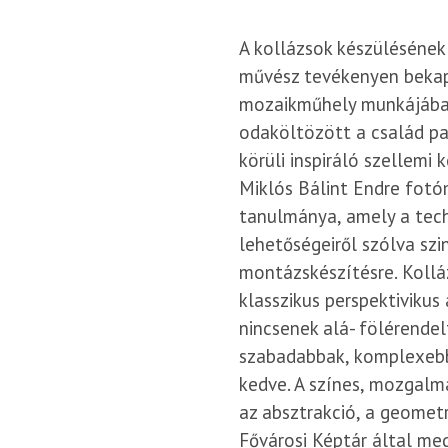
A kollázsok készülésének
művész tevékenyen bekap
mozaikműhely munkájába,
odaköltözött a család pa
körüli inspiráló szellemi
Miklós Bálint Endre fot
tanulmánya, amely a tech
lehetőségeiről szólva szi
montázskészítésre. Kollá
klasszikus perspektivikus
nincsenek alá- fölérendel
szabadabbak, komplexebb
kedve. A színes, mozgalm
az absztrakció, a geomet
Fővárosi Képtár által meg