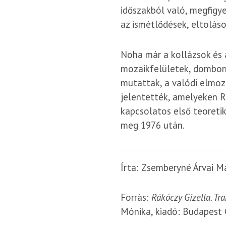
időszakból való, megfigye
az ismétlődések, eltolás
Noha már a kollázsok és 
mozaikfelületek, domborm
mutattak, a valódi elmo
jelentették, amelyeken R
kapcsolatos első teoreti
meg 1976 után.
Írta: Zsemberyné Árvai M
Forrás:
Rákóczy Gizella. Tr
Mónika, kiadó: Budapest 