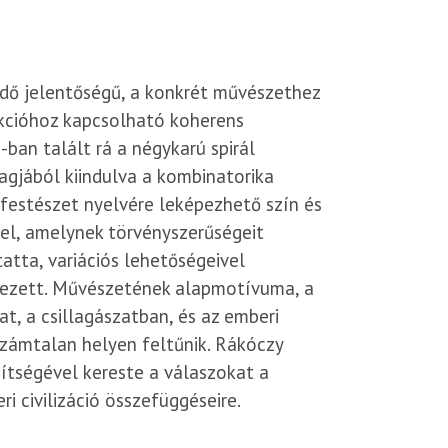
dő jelentőségű, a konkrét művészethez
akcióhoz kapcsolható koherens
ban talált rá a négykarú spirál
gjából kiindulva a kombinatorika
 festészet nyelvére leképezhető szín és
fel, amelynek törvényszerűségeit
atta, variációs lehetőségeivel
etezett. Művészetének alapmotívuma, a
t, a csillagászatban, és az emberi
 számtalan helyen feltűnik. Rákóczy
gítségével kereste a válaszokat a
i civilizáció összefüggéseire.