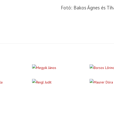
Fotó: Bakos Ágnes és Tih
Megközelíthető a Széll Kálmán té
es, illetve a 41-es villamossal a
a 165-ös autóbusszal érhető el.