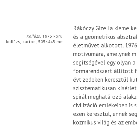
Rákóczy Gizella kiemelke
és a geometrikus absztr
Kollázs,
1975 körül
kollázs, karton, 505×445 mm
életművet alkotott. 1976-
motívumára, amelynek ma
segítségével egy olyan a
formarendszert állított 
évtizedeken keresztül kut
szisztematikusan kísérl
spirál meghatározó alakza
civilizáció emlékeiben is
ezen keresztül, ennek se
kozmikus világ és az ember