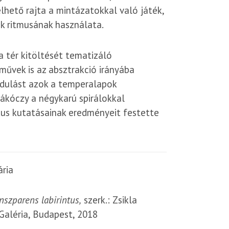
lhető rajta a mintázatokkal való játék,
ok ritmusának használata.
a tér kitöltését tematizáló
űvek is az absztrakció irányába
zdulást azok a temperalapok
ákóczy a négykarú spirálokkal
kus kutatásainak eredményeit festette
ária
anszparens labirintus,
szerk.: Zsikla
Galéria, Budapest, 2018