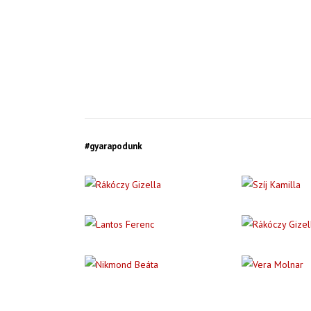
#gyarapodunk
Elérhetőségek
1037 Budapest, Kiscelli u. 108.
Email:
fovarosi_keptar[kukac]btm.hu
Telefon: +36 1 388 7817 | +36 1 368 7917
Nyitvatartás
kedd–vasárnap: 10:00–18:00 (utolsó belépés: 17:30)