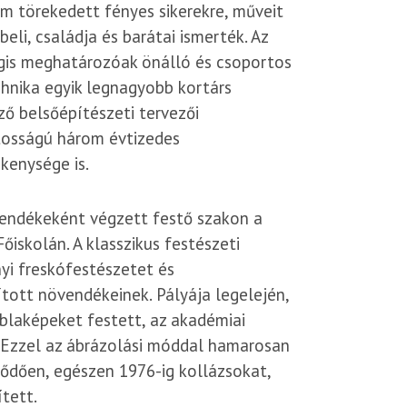
 törekedett fényes sikerekre, műveit
eli, családja és barátai ismerték. Az
gis meghatározóak önálló és csoportos
echnika egyik legnagyobb kortárs
ző belsőépítészeti tervezői
tosságú három évtizedes
kenysége is.
endékeként végzett festő szakon a
iskolán. A klasszikus festészeti
yi freskófestészetet és
tott növendékeinek. Pályája legelején,
áblaképeket festett, az akadémiai
. Ezzel az ábrázolási móddal hamarosan
ődően, egészen 1976-ig kollázsokat,
tett.