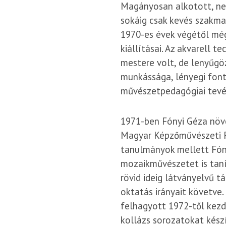
Magányosan alkotott, nem
sokáig csak kevés szakmab
1970-es évek végétől mé
kiállításai. Az akvarell t
mestere volt, de lenyűgö
munkássága, lényegi fon
művészetpedagógiai tevé
1971-ben Fónyi Géza növ
Magyar Képzőművészeti Fő
tanulmányok mellett Fón
mozaikművészetet is taní
rövid ideig látványelvű t
oktatás irányait követve
felhagyott 1972-től kezd
kollázs sorozatokat készí