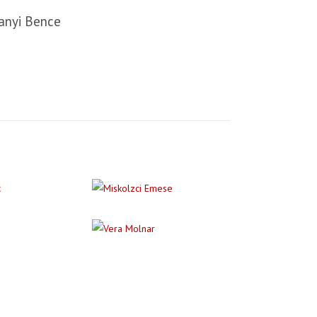
anyi Bence
rtől a 17-es villamossal vagy a Batthyány tértől a 19-
 Szent Margit Kórház megállóig utazva. A Kolosy térről