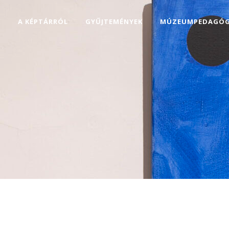
K
A KÉPTÁRRÓL
GYŰJTEMÉNYEK
MÚZEUMPEDAGÓG