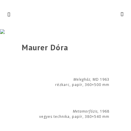
Maurer Dóra
Melegház,
MD 1963
rézkarc, papír, 360×500 mm
Metamorfózis,
1968
vegyes technika, papír, 380×540 mm