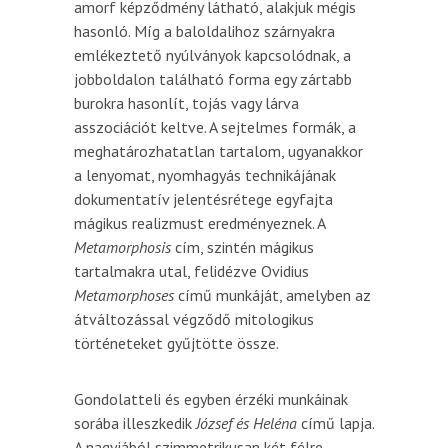
amorf képződmény látható, alakjuk mégis
hasonló. Míg a baloldalihoz szárnyakra
emlékeztető nyúlványok kapcsolódnak, a
jobboldalon található forma egy zártabb
burokra hasonlít, tojás vagy lárva
asszociációt keltve. A sejtelmes formák, a
meghatározhatatlan tartalom, ugyanakkor
a lenyomat, nyomhagyás technikájának
dokumentatív jelentésrétege egyfajta
mágikus realizmust eredményeznek. A
Metamorphosis
cím, szintén mágikus
tartalmakra utal, felidézve Ovidius
Metamorphoses
című munkáját, amelyben az
átváltozással végződő mitologikus
történeteket gyűjtötte össze.
Gondolatteli és egyben érzéki munkáinak
sorába illeszkedik
József és Heléna
című lapja.
A nagyjából szimmetrikusan két félre