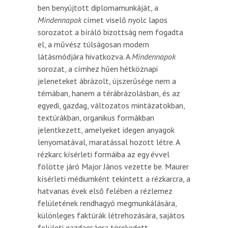
ben benyújtott diplomamunkáját, a
Mindennapok
címet viselő nyolc lapos
sorozatot a bíráló bizottság nem fogadta
el, a művész túlságosan modern
látásmódjára hivatkozva. A
Mindennapok
sorozat, a címhez hűen hétköznapi
jeleneteket ábrázolt, újszerűsége nem a
témában, hanem a térábrázolásban, és az
egyedi, gazdag, változatos mintázatokban,
textúrákban, organikus formákban
jelentkezett, amelyeket idegen anyagok
lenyomatával, maratással hozott létre. A
rézkarc kísérleti formáiba az egy évvel
fölötte járó Major János vezette be. Maurer
kísérleti médiumként tekintett a rézkarcra, a
hatvanas évek első felében a rézlemez
felületének rendhagyó megmunkálására,
különleges faktúrák létrehozására, sajátos
felületi gazdagságra törekedett.