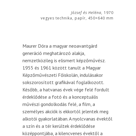
József és Heléna,
1970
vegyes technika, papír, 450×640 mm
Maurer Dóra a magyar neoavantgárd
generáció meghatározó alakja,
nemzetközileg is elismert képzőművész.
1955 és 1961 között tanult a Magyar
Képzőművészeti Főiskolán, indulásakor
sokszorosított grafikával foglalkozott.
Később, a hatvanas évek vége felé fordult
érdeklődése a fotó és a konceptuális
művészi gondolkodás felé, a film, a
személyes akciók is ekkortól jelentek meg
alkotói gyakorlatában. A nyolcvanas évektől
a szín és a tér kerültek érdeklődése
középpontjába, a kilencvenes évektől a