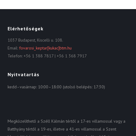
Elérhetőségek
1037 Budapest, Kiscelli u. 108.
Email:
fovarosi_keptar[kukac]btm.hu
Telefon: +36 1 388 7817 | +36 1 368 7917
Nyitvatartás
kedd–vasárnap: 10:00–18:00 (utolsó belépés: 17:30)
Megközelíthető a Széll Kálmán tértől a 17-es villamossal vagy a
Batthyány tértől a 19-es, illetve a 41-es villamossal a Szent