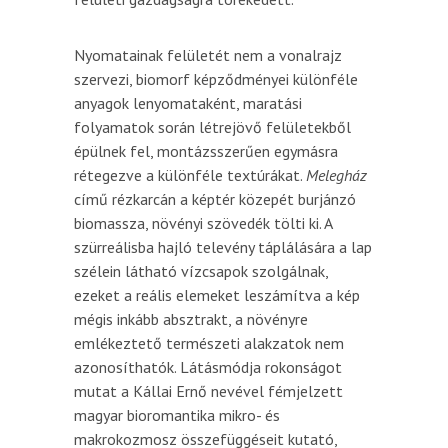
Nyomatainak felületét nem a vonalrajz
szervezi, biomorf képződményei különféle
anyagok lenyomataként, maratási
folyamatok során létrejövő felületekből
épülnek fel, montázsszerűen egymásra
rétegezve a különféle textúrákat.
Melegház
című rézkarcán a képtér közepét burjánzó
biomassza, növényi szövedék tölti ki. A
szürreálisba hajló televény táplálására a lap
szélein látható vízcsapok szolgálnak,
ezeket a reális elemeket leszámítva a kép
mégis inkább absztrakt, a növényre
emlékeztető természeti alakzatok nem
azonosíthatók. Látásmódja rokonságot
mutat a Kállai Ernő nevével fémjelzett
magyar bioromantika mikro- és
makrokozmosz összefüggéseit kutató,