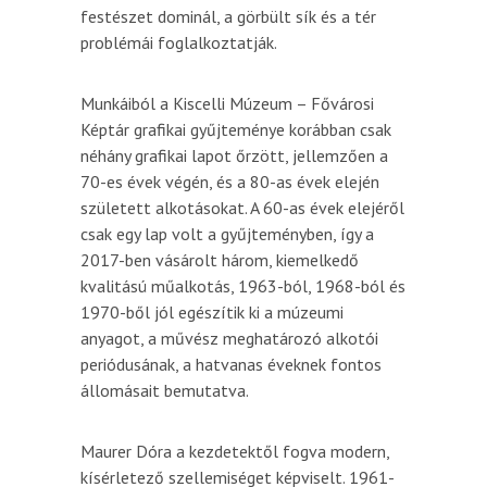
festészet dominál, a görbült sík és a tér
problémái foglalkoztatják.
Munkáiból a Kiscelli Múzeum – Fővárosi
Képtár grafikai gyűjteménye korábban csak
néhány grafikai lapot őrzött, jellemzően a
70-es évek végén, és a 80-as évek elején
született alkotásokat. A 60-as évek elejéről
csak egy lap volt a gyűjteményben, így a
2017-ben vásárolt három, kiemelkedő
kvalitású műalkotás, 1963-ból, 1968-ból és
1970-ből jól egészítik ki a múzeumi
anyagot, a művész meghatározó alkotói
periódusának, a hatvanas éveknek fontos
állomásait bemutatva.
Maurer Dóra a kezdetektől fogva modern,
kísérletező szellemiséget képviselt. 1961-