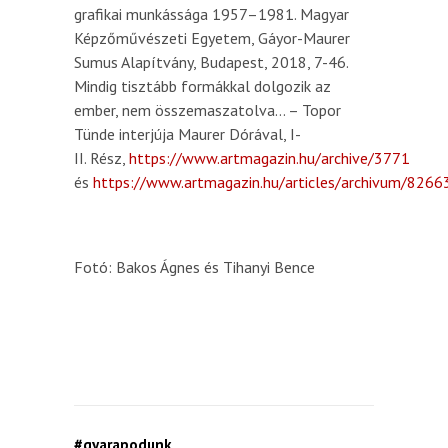
grafikai munkássága 1957–1981. Magyar
Képzőművészeti Egyetem, Gáyor-Maurer
Sumus Alapítvány, Budapest, 2018, 7-46.
Mindig tisztább formákkal dolgozik az
ember, nem összemaszatolva… – Topor
Tünde interjúja Maurer Dórával, I-
II. Rész,
https://www.artmagazin.hu/archive/3771
és
https://www.artmagazin.hu/articles/archivum/8
Fotó: Bakos Ágnes és Tihanyi Bence
#gyarapodunk