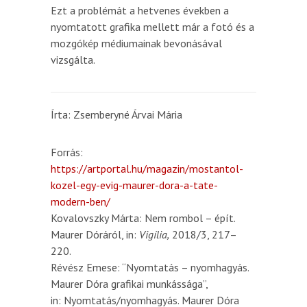
Ezt a problémát a hetvenes években a
nyomtatott grafika mellett már a fotó és a
mozgókép médiumainak bevonásával
vizsgálta.
Írta: Zsemberyné Árvai Mária
Forrás:
https://artportal.hu/magazin/mostantol-
kozel-egy-evig-maurer-dora-a-tate-
modern-ben/
Kovalovszky Márta: Nem rombol – épít.
Maurer Dóráról, in:
Vigília,
2018/3, 217–
220.
Révész Emese: “Nyomtatás – nyomhagyás.
Maurer Dóra grafikai munkássága”,
in: Nyomtatás/nyomhagyás. Maurer Dóra