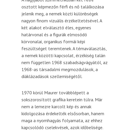
osztott képmezőn férfi és nő találkozása
jelenik meg, a nemek közti különbségek
nagyon finom vizuális érzékeltetésével. A
két alakot elválasztó éles, egyenes
határvonal és a figurák elmosódó
körvonalai, organikus formái képi
feszültséget teremtenek. A témaválasztás,
a nemek közötti kapcsolat, érzékiség talán
nem független 1968 szabadságvágyától, az
1968-as társadalmi megmozdulások, a
diáklázadások szellemiségétől.
1970 körül Maurer továbblépett a
sokszorosított grafika keretein túlra. Már
nem a lemezre karcolt kép és annak
kidolgozása érdekelték elsősorban, hanem
maga a nyomhagyás folyamata, az ehhez
kapcsolódó cselekvések, azok időbelisége.