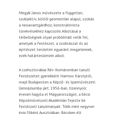
Megyik János művészete a független,
szubjektív, költői geometrián alapul, szokás
a neoavantgárdhoz, konstruktivista
törekvésekhez kapcsolni. Alkotásai a
térbeliségnek olyan problémáit vetik fel,
amelyek a festészet, a szobrászat és az
építészet területén egyaránt megjelennek,
ezek határterületein alkot.
A csehszlovákiai Rév-Komáromban tanult
festészetet gyerekként Harmos Károlytól,
majd Budapesten a Képző- és Iparművészeti
Gimnáziumba járt. 1956­-ban, tizennyolc
évesen hagyta el Magyarországot, a bécsi
Képzőművészeti Akadémián fejezte be
festészeti tanulmányait. Több mint negyven
évig főként Ausztriában, Bécsben élt,