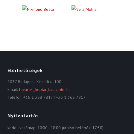
Elérhetőségek
1037 Budapest, Kiscelli u. 108.
Email:
fovarosi_keptar[kukac]btm.hu
Telefon: +36 1 388 7817 | +36 1 368 7917
Nyitvatartás
kedd–vasárnap: 10:00–18:00 (utolsó belépés: 17:30)