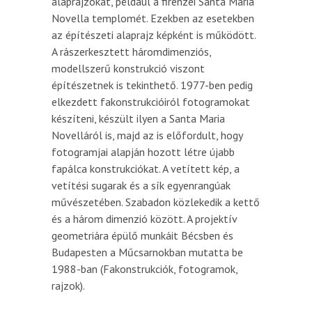
alaprajzokat, például a firenzei Santa Maria
Novella templomét. Ezekben az esetekben
az építészeti alaprajz képként is működött.
A rászerkesztett háromdimenziós,
modellszerű konstrukció viszont
építészetnek is tekinthető. 1977-ben pedig
elkezdett fakonstrukcióiról fotogramokat
készíteni, készült ilyen a Santa Maria
Novelláról is, majd az is előfordult, hogy
fotogramjai alapján hozott létre újabb
fapálca konstrukciókat. A vetített kép, a
vetítési sugarak és a sík egyenrangúak
művészetében. Szabadon közlekedik a kettő
és a három dimenzió között. A projektív
geometriára épülő munkáit Bécsben és
Budapesten a Műcsarnokban mutatta be
1988-ban (Fakonstrukciók, fotogramok,
rajzok).