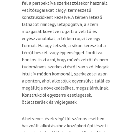
fel a perspektíva szerkesztésekor használt
vetítősugarakat tárgyi természetű
konstrukcióként kezelve. A térben létező
láthatót mintegy letapogatva, a szem
mozgását követve rögzíti a vetítő és
enyészvonalakat, a térben rögzítve egy
formát. Ha úgy tetszik, a síkon keresztül a
térről beszél, vagy éppenséggel fordítva.
Fontos tisztázni, hogy művészetről és nem
tudományos szerkesztésről van szó. Megyik
intuitív módon komponál, szerkezetei azon
a ponton, ahol alkotójuk egyensúlyt talál és
megállítja növekedésüket, megszilárdulnak.
Konstrukciói egyszerre esetlegesek,
ötletszerűek és véglegesek.
A hetvenes évek végétől számos esetben
használt alkotásaihoz középkori építészeti