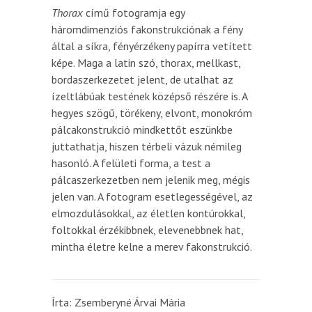
Thorax
című fotogramja egy
háromdimenziós fakonstrukciónak a fény
által a síkra, fényérzékeny papírra vetített
képe. Maga a latin szó, thorax, mellkast,
bordaszerkezetet jelent, de utalhat az
ízeltlábúak testének középső részére is. A
hegyes szögű, törékeny, elvont, monokróm
pálcakonstrukció mindkettőt eszünkbe
juttathatja, hiszen térbeli vázuk némileg
hasonló. A felületi forma, a test a
pálcaszerkezetben nem jelenik meg, mégis
jelen van. A fotogram esetlegességével, az
elmozdulásokkal, az életlen kontúrokkal,
foltokkal érzékibbnek, elevenebbnek hat,
mintha életre kelne a merev fakonstrukció.
Írta: Zsemberyné Árvai Mária