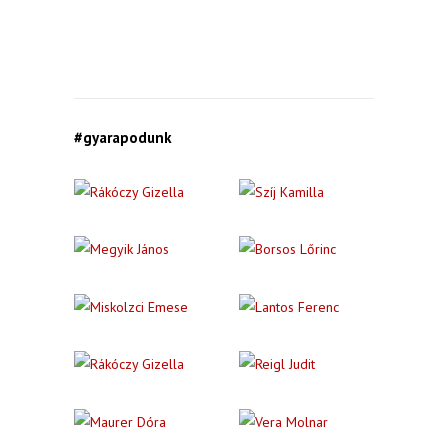
#gyarapodunk