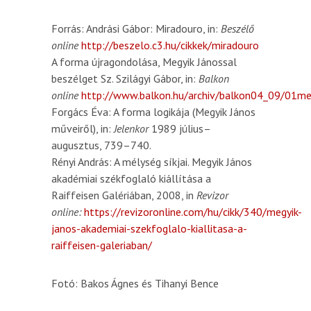
Forrás: Andrási Gábor: Miradouro, in:
Beszélő
online
http://beszelo.c3.hu/cikkek/miradouro
A forma újragondolása, Megyik Jánossal
beszélget Sz. Szilágyi Gábor, in:
Balkon
online
http://www.balkon.hu/archiv/balkon04_09/01me
Forgács Éva: A forma logikája (Megyik János
műveiről), in:
Jelenkor
1989 július–
augusztus, 739–740.
Rényi András: A mélység síkjai. Megyik János
akadémiai székfoglaló kiállítása a
Raiffeisen Galériában, 2008, in
Revizor
online:
https://revizoronline.com/hu/cikk/340/megyik-
janos-akademiai-szekfoglalo-kiallitasa-a-
raiffeisen-galeriaban/
Fotó: Bakos Ágnes és Tihanyi Bence