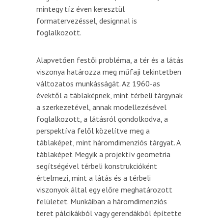
mintegy tíz éven keresztül
formatervezéssel, designnal is
foglalkozott.
Alapvetően festői probléma, a tér és a látás
viszonya határozza meg műfaji tekintetben
változatos munkásságát. Az 1960-as
évektől a táblaképnek, mint térbeli tárgynak
a szerkezetével, annak modellezésével
foglalkozott, a látásról gondolkodva, a
perspektíva felől közelítve meg a
táblaképet, mint háromdimenziós tárgyat. A
táblaképet Megyik a projektív geometria
segítségével térbeli konstrukcióként
értelmezi, mint a látás és a térbeli
viszonyok által egy előre meghatározott
felületet. Munkáiban a háromdimenziós
teret pálcikákból vagy gerendákból építette